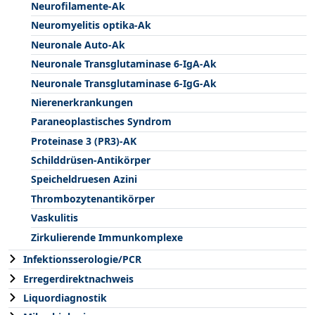
Neurofilamente-Ak
Neuromyelitis optika-Ak
Neuronale Auto-Ak
Neuronale Transglutaminase 6-IgA-Ak
Neuronale Transglutaminase 6-IgG-Ak
Nierenerkrankungen
Paraneoplastisches Syndrom
Proteinase 3 (PR3)-AK
Schilddrüsen-Antikörper
Speicheldruesen Azini
Thrombozytenantikörper
Vaskulitis
Zirkulierende Immunkomplexe
Infektionsserologie/PCR
Erregerdirektnachweis
Liquordiagnostik