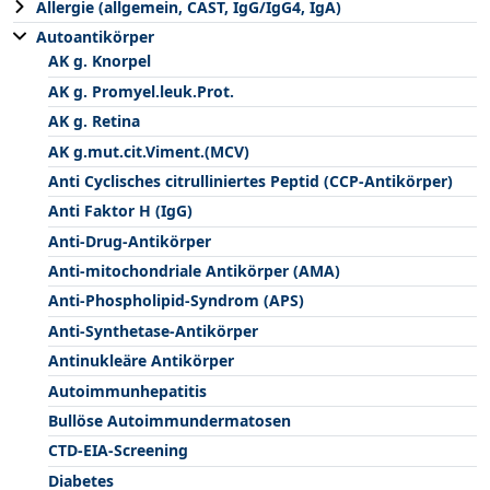
Allergie (allgemein, CAST, IgG/IgG4, IgA)
Autoantikörper
AK g. Knorpel
AK g. Promyel.leuk.Prot.
AK g. Retina
AK g.mut.cit.Viment.(MCV)
Anti Cyclisches citrulliniertes Peptid (CCP-Antikörper)
Anti Faktor H (IgG)
Anti-Drug-Antikörper
Anti-mitochondriale Antikörper (AMA)
Anti-Phospholipid-Syndrom (APS)
Anti-Synthetase-Antikörper
Antinukleäre Antikörper
Autoimmunhepatitis
Bullöse Autoimmundermatosen
CTD-EIA-Screening
Diabetes