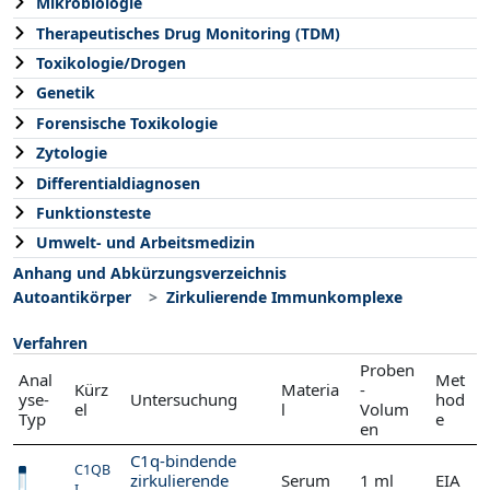
Mikrobiologie
Therapeutisches Drug Monitoring (TDM)
Toxikologie/Drogen
Genetik
Forensische Toxikologie
Zytologie
Differentialdiagnosen
Funktionsteste
Umwelt- und Arbeitsmedizin
Anhang und Abkürzungsverzeichnis
Autoantikörper
Zirkulierende Immunkomplexe
Verfahren
Proben
Anal
Met
Kürz
Materia
-
yse-
Untersuchung
hod
el
l
Volum
Typ
e
en
C1q-bindende
C1QB
zirkulierende
Serum
1 ml
EIA
I