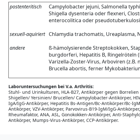
postenteritisch
Campylobacter jejuni, Salmonella typh
Shigella dysenteria oder flexneri, Clost
enterocolitica oder pseudotuberkulos
sexuell-aquiriert
Chlamydia trachomatis, Ureaplasma, N
andere
ß-hämolysierende Streptokokken, Stap
burgdorferi, Hepatitis B, Ringelröteln 
Varizella-Zoster-Virus, Arboviren (z.B.
Brucella abortis, ferner Mykobakteriu
Laboruntersuchungen bei V.a. Arthritis:
Stuhl- und Urinkulturen, HLA-B27, Antikörper gegen Borrelien 
Shigellen/ Yersinien/ Brucellen/ Campylobacter-Antikörper, HI
IgA/IgG-Antikörper, Hepatitis Bs-Antigen/Bc-Antikörper/Bc-Ig
Antikörper, VZV-Antikörper, Parvovirus-B19-IgM/IgG-Antikörper, 
Rheumafaktor, ANA, ASL, Gonokokken-Antikörper, Anti-Staphyl
Antikörper, Mumps-Virus-Antikörper, CCP-Antikörper.