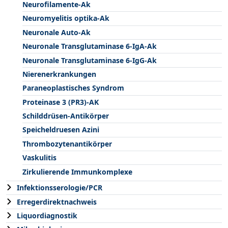
Neurofilamente-Ak
Neuromyelitis optika-Ak
Neuronale Auto-Ak
Neuronale Transglutaminase 6-IgA-Ak
Neuronale Transglutaminase 6-IgG-Ak
Nierenerkrankungen
Paraneoplastisches Syndrom
Proteinase 3 (PR3)-AK
Schilddrüsen-Antikörper
Speicheldruesen Azini
Thrombozytenantikörper
Vaskulitis
Zirkulierende Immunkomplexe
Infektionsserologie/PCR
Erregerdirektnachweis
Liquordiagnostik