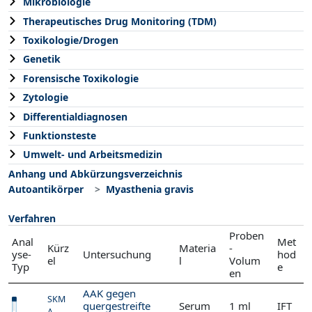
Mikrobiologie
Therapeutisches Drug Monitoring (TDM)
Toxikologie/Drogen
Genetik
Forensische Toxikologie
Zytologie
Differentialdiagnosen
Funktionsteste
Umwelt- und Arbeitsmedizin
Anhang und Abkürzungsverzeichnis
Autoantikörper
Myasthenia gravis
Verfahren
Proben
Anal
Met
Kürz
Materia
-
yse-
Untersuchung
hod
el
l
Volum
Typ
e
en
AAK gegen
SKM
quergestreifte
Serum
1 ml
IFT
A