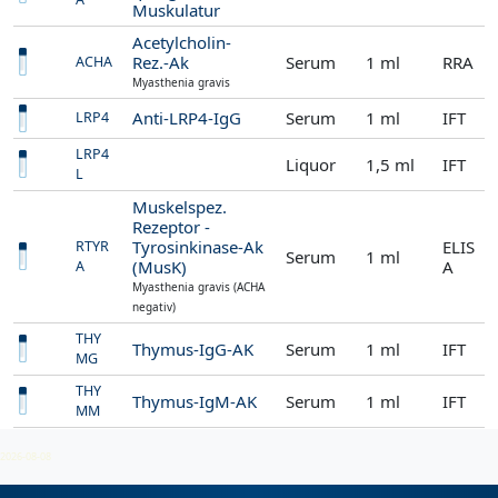
Muskulatur
Acetylcholin-
Rez.-Ak
Serum
1 ml
RRA
ACHA
Myasthenia gravis
Anti-LRP4-IgG
Serum
1 ml
IFT
LRP4
LRP4
Liquor
1,5 ml
IFT
L
Muskelspez.
Rezeptor -
Tyrosinkinase-Ak
ELIS
RTYR
Serum
1 ml
(MusK)
A
A
Myasthenia gravis (ACHA
negativ)
THY
Thymus-IgG-AK
Serum
1 ml
IFT
MG
THY
Thymus-IgM-AK
Serum
1 ml
IFT
MM
Titin-Ak
Serum
1 ml
EIA
TITIN
2026-08-08