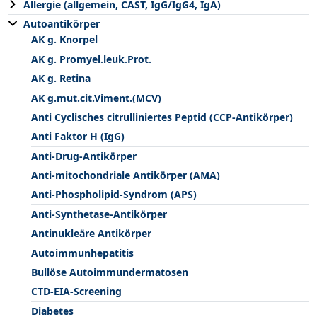
Allergie (allgemein, CAST, IgG/IgG4, IgA)
Autoantikörper
AK g. Knorpel
AK g. Promyel.leuk.Prot.
AK g. Retina
AK g.mut.cit.Viment.(MCV)
Anti Cyclisches citrulliniertes Peptid (CCP-Antikörper)
Anti Faktor H (IgG)
Anti-Drug-Antikörper
Anti-mitochondriale Antikörper (AMA)
Anti-Phospholipid-Syndrom (APS)
Anti-Synthetase-Antikörper
Antinukleäre Antikörper
Autoimmunhepatitis
Bullöse Autoimmundermatosen
CTD-EIA-Screening
Diabetes