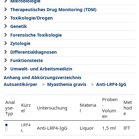
Mikrobiologie
Therapeutisches Drug Monitoring (TDM)
Toxikologie/Drogen
Genetik
Forensische Toxikologie
Zytologie
Differentialdiagnosen
Funktionsteste
Umwelt- und Arbeitsmedizin
Anhang und Abkürzungsverzeichnis
Autoantikörper
Myasthenia gravis
Anti-LRP4-IgG
Proben
Anal
Met
Kürz
Materia
-
yse-
Untersuchung
hod
el
l
Volum
Typ
e
en
LRP4
Anti-LRP4-IgG
Liquor
1,5 ml
IFT
L