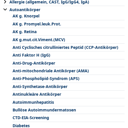
Allergie (allgemein, CAST, IgG/IgG4, IgA)
Autoantikörper
AK g. Knorpel
AK g. Promyel.leuk.Prot.
AK g. Retina
AK g.mut.cit.Viment.(MCV)
Anti Cyclisches citrulliniertes Peptid (CCP-Antikörper)
Anti Faktor H (IgG)
Anti-Drug-Antikörper
Anti-mitochondriale Antikörper (AMA)
Anti-Phospholipid-Syndrom (APS)
Anti-Synthetase-Antikörper
Antinukleäre Antikörper
Autoimmunhepatitis
Bullöse Autoimmundermatosen
CTD-EIA-Screening
Diabetes