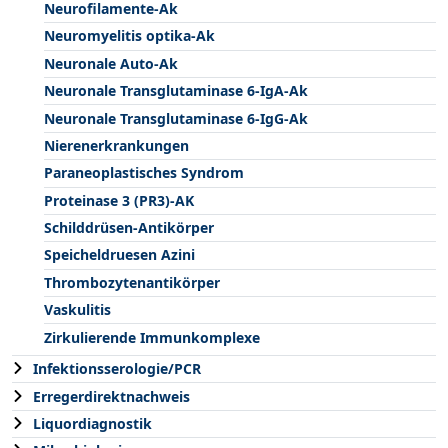
Neurofilamente-Ak
Neuromyelitis optika-Ak
Neuronale Auto-Ak
Neuronale Transglutaminase 6-IgA-Ak
Neuronale Transglutaminase 6-IgG-Ak
Nierenerkrankungen
Paraneoplastisches Syndrom
Proteinase 3 (PR3)-AK
Schilddrüsen-Antikörper
Speicheldruesen Azini
Thrombozytenantikörper
Vaskulitis
Zirkulierende Immunkomplexe
Infektionsserologie/PCR
Erregerdirektnachweis
Liquordiagnostik