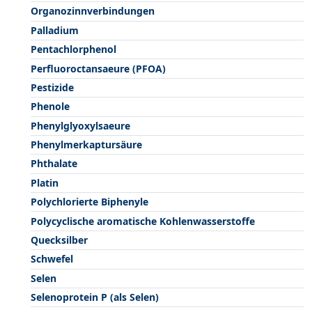
Organozinnverbindungen
Palladium
Pentachlorphenol
Perfluoroctansaeure (PFOA)
Pestizide
Phenole
Phenylglyoxylsaeure
Phenylmerkaptursäure
Phthalate
Platin
Polychlorierte Biphenyle
Polycyclische aromatische Kohlenwasserstoffe
Quecksilber
Schwefel
Selen
Selenoprotein P (als Selen)