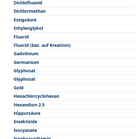
Dichlofluanid
Dichlormethan
Essigsäure
Ethylenglykol
Fluorid
Fluorid (bez. auf Kreatinin)
Gadolinium
Germanium
Glyphosat
Glyphosat
Gold
Hexachlorcyclohexan
Hexandion-2.5
Hippursäure
Insektizide
Isocyanate
Isophorondiamin