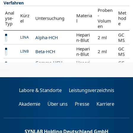
Verfahren
Proben
Anal
Met
Kürz
Materia
-
yse-
Untersuchung
hod
el
l
Volum
Typ
e
en
Hepari
GC
Alpha-HCH
2 ml
LINA
n-Blut
MS
Hepari
GC
Beta-HCH
2 ml
LINB
n-Blut
MS
Gamma-HCH
Hepari
GC
2 ml
LING
(Lindan)
n-Blut
MS
2026-08-07
Labore & Standorte
Leistungsverzeichnis
Akademie
Über uns
Presse
Karriere
SYNLAB Holding Deutschland GmbH