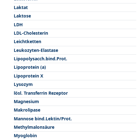
Laktat
Laktose
LDH
LDL-Cholesterin
Leichtketten
Leukozyten-Elastase
Lipopolysacch.bind.Prot.
Lipoprotein (a)
Lipoprotein X
Lysozym
lösl. Transferrin Rezeptor
Magnesium
Makrolipase
Mannose bind.Lektin/Prot.
Methylmalonsäure
Myoglobin