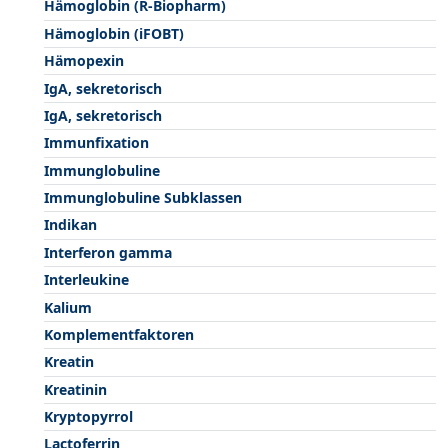
Hämoglobin (R-Biopharm)
Hämoglobin (iFOBT)
Hämopexin
IgA, sekretorisch
IgA, sekretorisch
Immunfixation
Immunglobuline
Immunglobuline Subklassen
Indikan
Interferon gamma
Interleukine
Kalium
Komplementfaktoren
Kreatin
Kreatinin
Kryptopyrrol
Lactoferrin