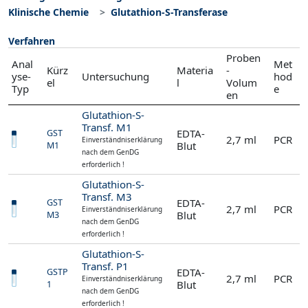
Klinische Chemie
Glutathion-S-Transferase
Verfahren
Proben
Anal
Met
Kürz
Materia
-
yse-
Untersuchung
hod
el
l
Volum
Typ
e
en
Glutathion-S-
Transf. M1
EDTA-
GST
2,7 ml
PCR
Einverständniserklärung
Blut
M1
nach dem GenDG
erforderlich !
Glutathion-S-
Transf. M3
EDTA-
GST
2,7 ml
PCR
Einverständniserklärung
Blut
M3
nach dem GenDG
erforderlich !
Glutathion-S-
Transf. P1
EDTA-
GSTP
2,7 ml
PCR
Einverständniserklärung
Blut
1
nach dem GenDG
erforderlich !