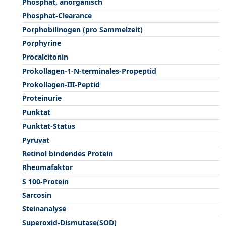
Phosphat, anorganisch
Phosphat-Clearance
Porphobilinogen (pro Sammelzeit)
Porphyrine
Procalcitonin
Prokollagen-1-N-terminales-Propeptid
Prokollagen-III-Peptid
Proteinurie
Punktat
Punktat-Status
Pyruvat
Retinol bindendes Protein
Rheumafaktor
S 100-Protein
Sarcosin
Steinanalyse
Superoxid-Dismutase(SOD)