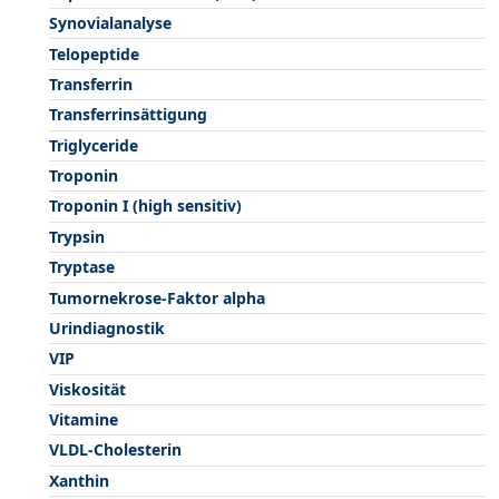
Synovialanalyse
Telopeptide
Transferrin
Transferrinsättigung
Triglyceride
Troponin
Troponin I (high sensitiv)
Trypsin
Tryptase
Tumornekrose-Faktor alpha
Urindiagnostik
VIP
Viskosität
Vitamine
VLDL-Cholesterin
Xanthin