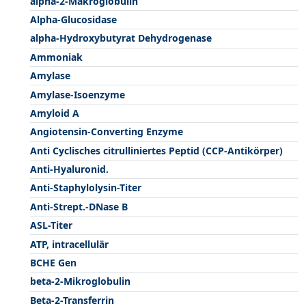
alpha-2-Makroglobulin
Alpha-Glucosidase
alpha-Hydroxybutyrat Dehydrogenase
Ammoniak
Amylase
Amylase-Isoenzyme
Amyloid A
Angiotensin-Converting Enzyme
Anti Cyclisches citrulliniertes Peptid (CCP-Antikörper)
Anti-Hyaluronid.
Anti-Staphylolysin-Titer
Anti-Strept.-DNase B
ASL-Titer
ATP, intracellulär
BCHE Gen
beta-2-Mikroglobulin
Beta-2-Transferrin