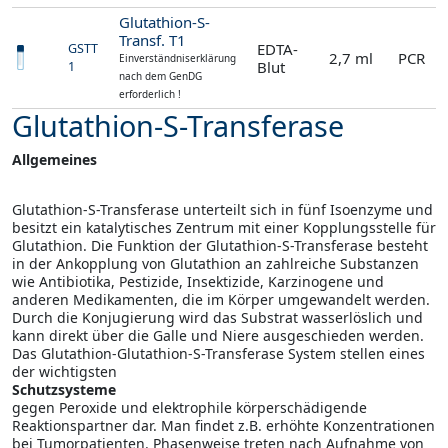
Glutathion-S-
Transf. T1
EDTA-
GSTT
2,7 ml
PCR
Einverständniserklärung
Blut
1
nach dem GenDG
erforderlich !
Glutathion-S-Transferase
Allgemeines
Glutathion-S-Transferase unterteilt sich in fünf Isoenzyme und
besitzt ein katalytisches Zentrum mit einer Kopplungsstelle für
Glutathion. Die Funktion der Glutathion-S-Transferase besteht
in der Ankopplung von Glutathion an zahlreiche Substanzen
wie Antibiotika, Pestizide, Insektizide, Karzinogene und
anderen Medikamenten, die im Körper umgewandelt werden.
Durch die Konjugierung wird das Substrat wasserlöslich und
kann direkt über die Galle und Niere ausgeschieden werden.
Das Glutathion-Glutathion-S-Transferase System stellen eines
der wichtigsten
Schutzsysteme
gegen Peroxide und elektrophile körperschädigende
Reaktionspartner dar. Man findet z.B. erhöhte Konzentrationen
bei Tumorpatienten. Phasenweise treten nach Aufnahme von