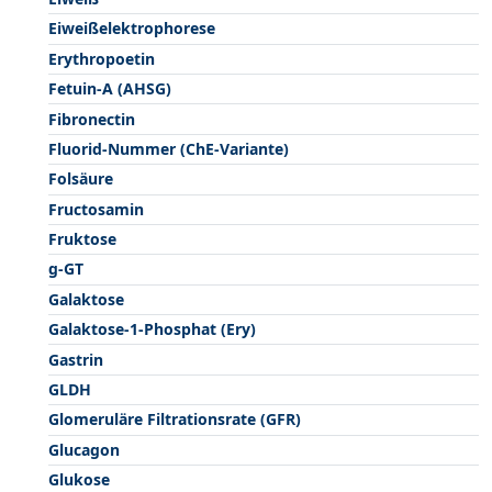
Eiweißelektrophorese
Erythropoetin
Fetuin-A (AHSG)
Fibronectin
Fluorid-Nummer (ChE-Variante)
Folsäure
Fructosamin
Fruktose
g-GT
Galaktose
Galaktose-1-Phosphat (Ery)
Gastrin
GLDH
Glomeruläre Filtrationsrate (GFR)
Glucagon
Glukose