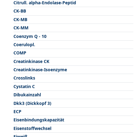
Citrull. alpha-Endolase-Peptid
CK-BB
CK-MB
CK-MM
Coenzym Q - 10
Coerulopl.
COMP
Creatinkinase CK
Creatinkinase-Isoenzyme
Crosslinks
Cystatin C
Dibukainzahl
Dkk3 (Dickkopf 3)
ECP
Eisenbindungskapazität
Eisenstoffwechsel
Eiweiß