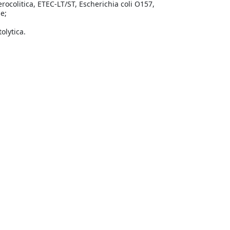
rocolitica, ETEC-LT/ST, Escherichia coli O157,
ae;
olytica.