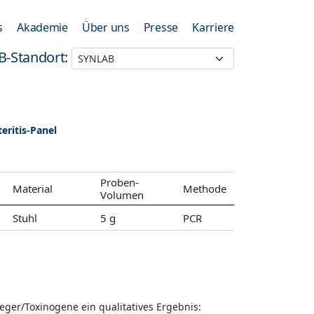
s
Akademie
Über uns
Presse
Karriere
B-Standort:
eritis-Panel
Proben-
Material
Methode
Volumen
Stuhl
5 g
PCR
reger/Toxinogene ein qualitatives Ergebnis: