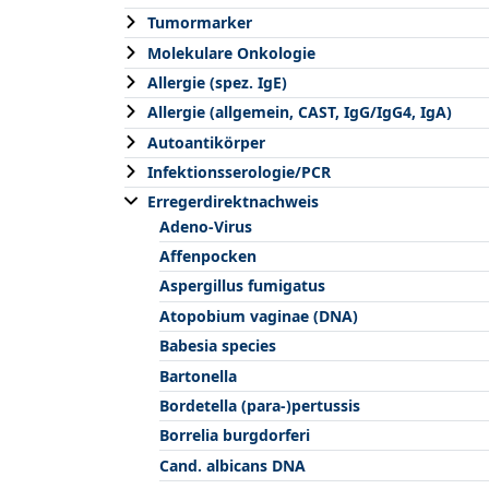
Tumormarker
Molekulare Onkologie
Allergie (spez. IgE)
Allergie (allgemein, CAST, IgG/IgG4, IgA)
Autoantikörper
Infektionsserologie/PCR
Erregerdirektnachweis
Adeno-Virus
Affenpocken
Aspergillus fumigatus
Atopobium vaginae (DNA)
Babesia species
Bartonella
Bordetella (para-)pertussis
Borrelia burgdorferi
Cand. albicans DNA