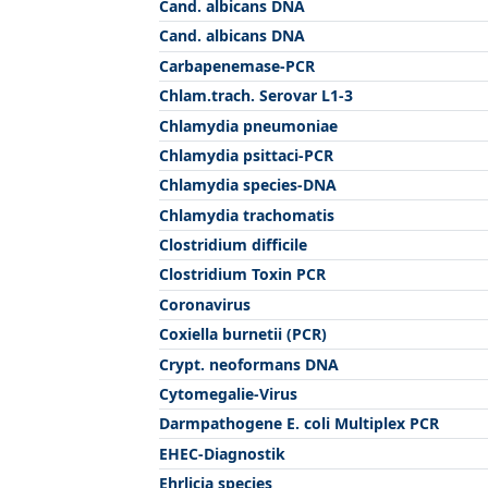
Cand. albicans DNA
Cand. albicans DNA
Carbapenemase-PCR
Chlam.trach. Serovar L1-3
Chlamydia pneumoniae
Chlamydia psittaci-PCR
Chlamydia species-DNA
Chlamydia trachomatis
Clostridium difficile
Clostridium Toxin PCR
Coronavirus
Coxiella burnetii (PCR)
Crypt. neoformans DNA
Cytomegalie-Virus
Darmpathogene E. coli Multiplex PCR
EHEC-Diagnostik
Ehrlicia species