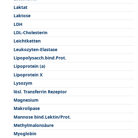
Laktat
Laktose
LDH
LDL-Cholesterin
Leichtketten
Leukozyten-Elastase
Lipopolysacch.bind.Prot.
Lipoprotein (a)
Lipoprotein X
Lysozym
lösl. Transferrin Rezeptor
Magnesium
Makrolipase
Mannose bind.Lektin/Prot.
Methylmalonsäure
Myoglobin