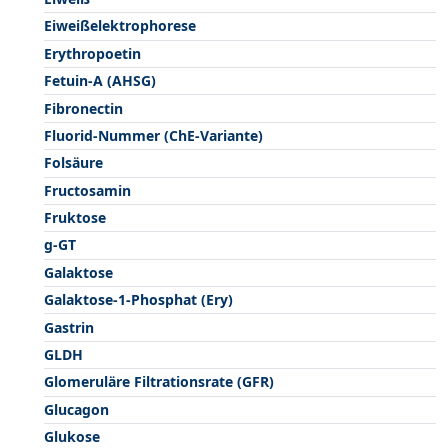
Eiweißelektrophorese
Erythropoetin
Fetuin-A (AHSG)
Fibronectin
Fluorid-Nummer (ChE-Variante)
Folsäure
Fructosamin
Fruktose
g-GT
Galaktose
Galaktose-1-Phosphat (Ery)
Gastrin
GLDH
Glomeruläre Filtrationsrate (GFR)
Glucagon
Glukose