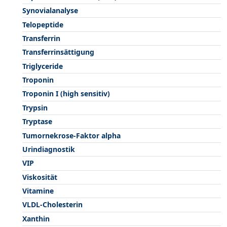
Synovialanalyse
Telopeptide
Transferrin
Transferrinsättigung
Triglyceride
Troponin
Troponin I (high sensitiv)
Trypsin
Tryptase
Tumornekrose-Faktor alpha
Urindiagnostik
VIP
Viskosität
Vitamine
VLDL-Cholesterin
Xanthin