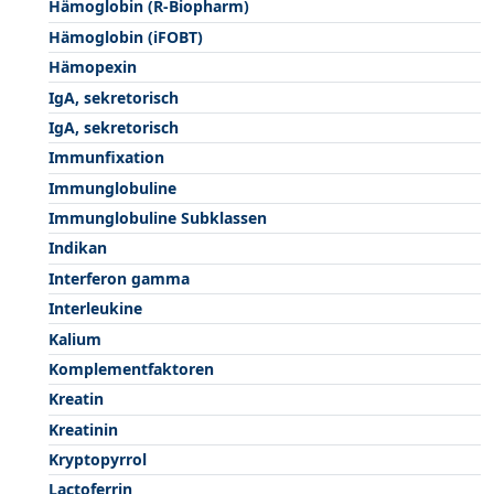
Hämoglobin (R-Biopharm)
Hämoglobin (iFOBT)
Hämopexin
IgA, sekretorisch
IgA, sekretorisch
Immunfixation
Immunglobuline
Immunglobuline Subklassen
Indikan
Interferon gamma
Interleukine
Kalium
Komplementfaktoren
Kreatin
Kreatinin
Kryptopyrrol
Lactoferrin