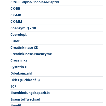
Citrull. alpha-Endolase-Peptid
CK-BB
CK-MB
CK-MM
Coenzym Q - 10
Coerulopl.
COMP
Creatinkinase CK
Creatinkinase-Isoenzyme
Crosslinks
Cystatin C
Dibukainzahl
Dkk3 (Dickkopf 3)
ECP
Eisenbindungskapazität
Eisenstoffwechsel
Eiweiß