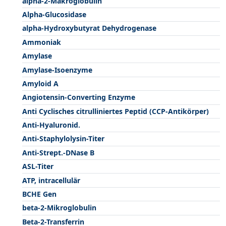
alpha-2-Makroglobulin
Alpha-Glucosidase
alpha-Hydroxybutyrat Dehydrogenase
Ammoniak
Amylase
Amylase-Isoenzyme
Amyloid A
Angiotensin-Converting Enzyme
Anti Cyclisches citrulliniertes Peptid (CCP-Antikörper)
Anti-Hyaluronid.
Anti-Staphylolysin-Titer
Anti-Strept.-DNase B
ASL-Titer
ATP, intracellulär
BCHE Gen
beta-2-Mikroglobulin
Beta-2-Transferrin