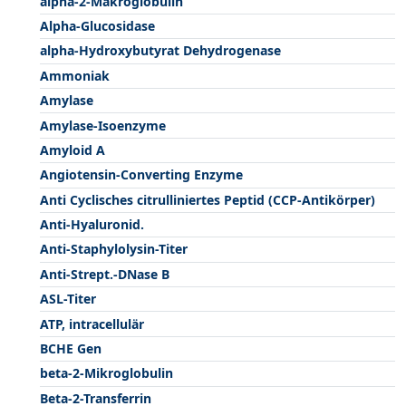
alpha-2-Makroglobulin
Alpha-Glucosidase
alpha-Hydroxybutyrat Dehydrogenase
Ammoniak
Amylase
Amylase-Isoenzyme
Amyloid A
Angiotensin-Converting Enzyme
Anti Cyclisches citrulliniertes Peptid (CCP-Antikörper)
Anti-Hyaluronid.
Anti-Staphylolysin-Titer
Anti-Strept.-DNase B
ASL-Titer
ATP, intracellulär
BCHE Gen
beta-2-Mikroglobulin
Beta-2-Transferrin