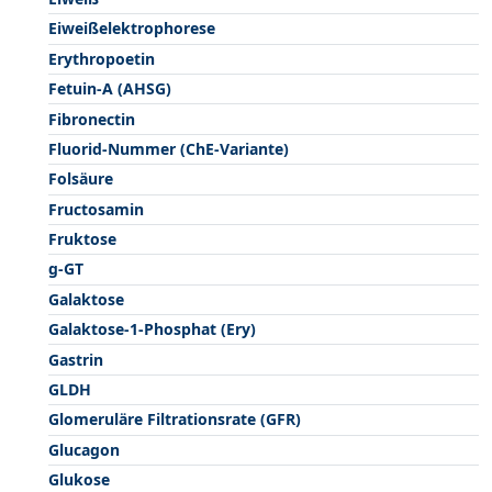
Eiweißelektrophorese
Erythropoetin
Fetuin-A (AHSG)
Fibronectin
Fluorid-Nummer (ChE-Variante)
Folsäure
Fructosamin
Fruktose
g-GT
Galaktose
Galaktose-1-Phosphat (Ery)
Gastrin
GLDH
Glomeruläre Filtrationsrate (GFR)
Glucagon
Glukose