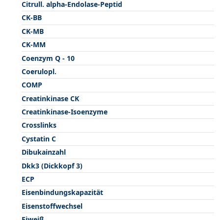
Citrull. alpha-Endolase-Peptid
CK-BB
CK-MB
CK-MM
Coenzym Q - 10
Coerulopl.
COMP
Creatinkinase CK
Creatinkinase-Isoenzyme
Crosslinks
Cystatin C
Dibukainzahl
Dkk3 (Dickkopf 3)
ECP
Eisenbindungskapazität
Eisenstoffwechsel
Eiweiß