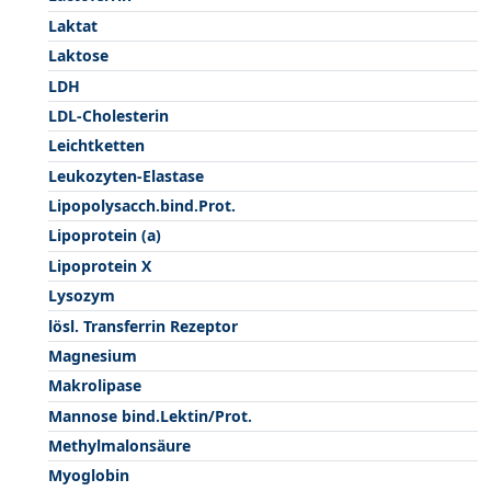
Laktat
Laktose
LDH
LDL-Cholesterin
Leichtketten
Leukozyten-Elastase
Lipopolysacch.bind.Prot.
Lipoprotein (a)
Lipoprotein X
Lysozym
lösl. Transferrin Rezeptor
Magnesium
Makrolipase
Mannose bind.Lektin/Prot.
Methylmalonsäure
Myoglobin