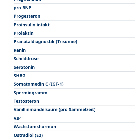
pro BNP
Progesteron
Proinsulin intakt
Prolaktin
Pränataldiagnostik (Trisomie)
Renin
Schilddrüse
Serotonin
SHBG
Somatomedin C (IGF-1)
Spermiogramm
Testosteron
Vanillinmandelsäure (pro Sammelzeit)
VIP
Wachstumshormon
Östradiol (E2)