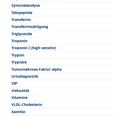
Synovialanalyse
Telopeptide
Transferrin
Transferrinsättigung
Triglyceride
Troponin
Troponin I (high sensitiv)
Trypsin
Tryptase
Tumornekrose-Faktor alpha
Urindiagnostik
VIP
Viskosität
Vitamine
VLDL-Cholesterin
Xanthin