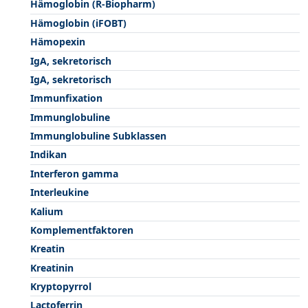
Hämoglobin (R-Biopharm)
Hämoglobin (iFOBT)
Hämopexin
IgA, sekretorisch
IgA, sekretorisch
Immunfixation
Immunglobuline
Immunglobuline Subklassen
Indikan
Interferon gamma
Interleukine
Kalium
Komplementfaktoren
Kreatin
Kreatinin
Kryptopyrrol
Lactoferrin