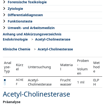
Forensische Toxikologie
Zytologie
Differentialdiagnosen
Funktionsteste
Umwelt- und Arbeitsmedizin
Anhang und Abkürzungsverzeichnis
Endokrinologie
Acetyl-Cholinesterase
Klinische Chemie
Acetyl-Cholinesterase
Proben
Anal
Met
Kürz
Materia
-
yse-
Untersuchung
hod
el
l
Volum
Typ
e
en
Acetyl-
Frucht
ELP
ACHE
1 ml
Cholinesterase
wasser
H
F
Acetyl-Cholinesterase
Präanalyse