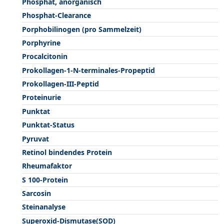
Phosphat, anorganisch
Phosphat-Clearance
Porphobilinogen (pro Sammelzeit)
Porphyrine
Procalcitonin
Prokollagen-1-N-terminales-Propeptid
Prokollagen-III-Peptid
Proteinurie
Punktat
Punktat-Status
Pyruvat
Retinol bindendes Protein
Rheumafaktor
S 100-Protein
Sarcosin
Steinanalyse
Superoxid-Dismutase(SOD)