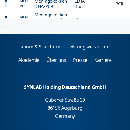
Meningokokken-
EDTA-
MEN
PCR
DNA-PCR
Blut
PCR
Meningokokken-
MEN
DNS-Nachweis
Liquor
1 ml
PCR
PCL
im Liquor (PCR)
2026-08-07
Labore & Standorte
Leistungsverzeichnis
Akademie
Über uns
Presse
Karriere
SYNLAB Holding Deutschland GmbH
Gubener Straße 39
86156 Augsburg
Germany