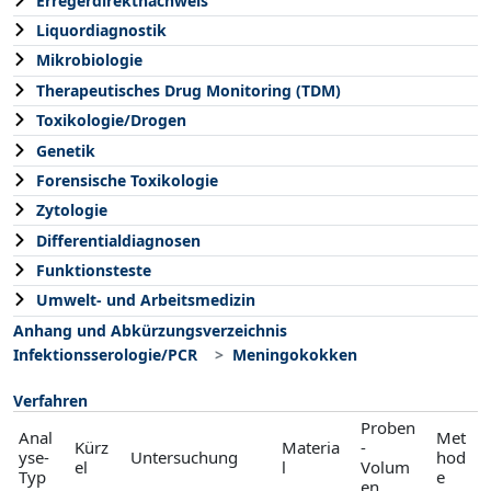
Erregerdirektnachweis
Liquordiagnostik
Mikrobiologie
Therapeutisches Drug Monitoring (TDM)
Toxikologie/Drogen
Genetik
Forensische Toxikologie
Zytologie
Differentialdiagnosen
Funktionsteste
Umwelt- und Arbeitsmedizin
Anhang und Abkürzungsverzeichnis
Infektionsserologie/PCR
Meningokokken
Verfahren
Proben
Anal
Met
Kürz
Materia
-
yse-
Untersuchung
hod
el
l
Volum
Typ
e
en