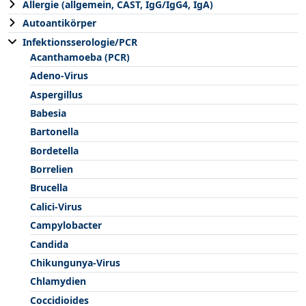
Allergie (allgemein, CAST, IgG/IgG4, IgA)
Autoantikörper
Infektionsserologie/PCR
Acanthamoeba (PCR)
Adeno-Virus
Aspergillus
Babesia
Bartonella
Bordetella
Borrelien
Brucella
Calici-Virus
Campylobacter
Candida
Chikungunya-Virus
Chlamydien
Coccidioides