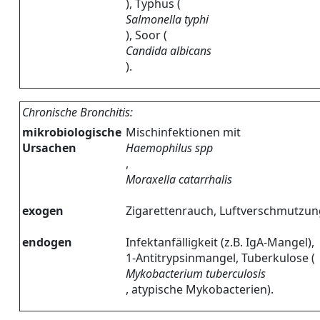
), Typhus (
Salmonella typhi
), Soor (
Candida albicans
).
Chronische Bronchitis:
mikrobiologische
Mischinfektionen mit
Ursachen
Haemophilus spp
,
Moraxella catarrhalis
exogen
Zigarettenrauch, Luftverschmutzung
endogen
Infektanfälligkeit (z.B. IgA-Mangel),
1-Antitrypsinmangel, Tuberkulose (
Mykobacterium tuberculosis
, atypische Mykobacterien).