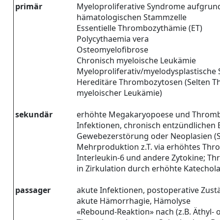
primär
Myeloproliferative Syndrome aufgrun
hämatologischen Stammzelle
Essentielle Thrombozythämie (ET)
Polycythaemia vera
Osteomyelofibrose
Chronisch myeloische Leukämie
Myeloproliferativ/myelodysplastisch
Hereditäre Thrombozytosen (Selten T
myeloischer Leukämie)
sekundär
erhöhte Megakaryopoese und Thromb
Infektionen, chronisch entzündlichen
Gewebezerstörung oder Neoplasien (S
Mehrproduktion z.T. via erhöhtes Th
Interleukin-6 und andere Zytokine; Th
in Zirkulation durch erhöhte Katechol
passager
akute Infektionen, postoperative Zus
akute Hämorrhagie, Hämolyse
«Rebound-Reaktion» nach (z.B. Äthyl- o