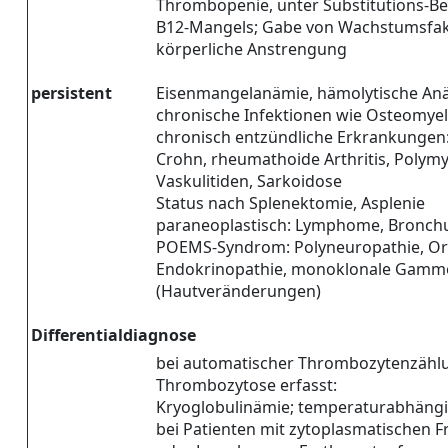
Thrombopenie, unter Substitutions-Be
B12-Mangels; Gabe von Wachstumsfa
körperliche Anstrengung
persistent
Eisenmangelanämie, hämolytische An
chronische Infektionen wie Osteomyel
chronisch entzündliche Erkrankungen: 
Crohn, rheumathoide Arthritis, Polymy
Vaskulitiden, Sarkoidose
Status nach Splenektomie, Asplenie
paraneoplastisch: Lymphome, Bronch
POEMS-Syndrom: Polyneuropathie, Or
Endokrinopathie, monoklonale Gammo
(Hautveränderungen)
Differentialdiagnose
bei automatischer Thrombozytenzählun
Thrombozytose erfasst:
Kryoglobulinämie; temperaturabhängig
bei Patienten mit zytoplasmatischen 