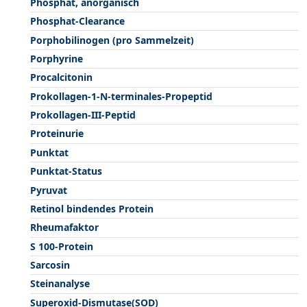
Phosphat, anorganisch
Phosphat-Clearance
Porphobilinogen (pro Sammelzeit)
Porphyrine
Procalcitonin
Prokollagen-1-N-terminales-Propeptid
Prokollagen-III-Peptid
Proteinurie
Punktat
Punktat-Status
Pyruvat
Retinol bindendes Protein
Rheumafaktor
S 100-Protein
Sarcosin
Steinanalyse
Superoxid-Dismutase(SOD)