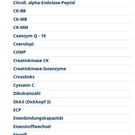
Citrull. alpha-Endolase-Peptid
CK-BB
CK-MB
CK-MM
Coenzym Q - 10
Coerulopl.
COMP
Creatinkinase CK
Creatinkinase-Isoenzyme
Crosslinks
Cystatin C
Dibukainzahl
Dkk3 (Dickkopf 3)
ECP
Eisenbindungskapazität
Eisenstoffwechsel
Eiweiß