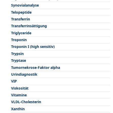
Synovialanalyse
Telopeptide
Transferrin
Transferrinsättigung
Triglyceride
Troponin
Troponin I (high sensitiv)
Trypsin
Tryptase
Tumornekrose-Faktor alpha
Urindiagnostik
VIP
Viskosität
Vitamine
VLDL-Cholesterin
Xanthin