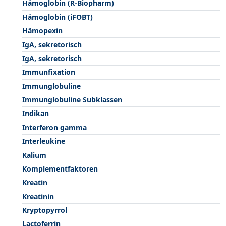
Hämoglobin (R-Biopharm)
Hämoglobin (iFOBT)
Hämopexin
IgA, sekretorisch
IgA, sekretorisch
Immunfixation
Immunglobuline
Immunglobuline Subklassen
Indikan
Interferon gamma
Interleukine
Kalium
Komplementfaktoren
Kreatin
Kreatinin
Kryptopyrrol
Lactoferrin