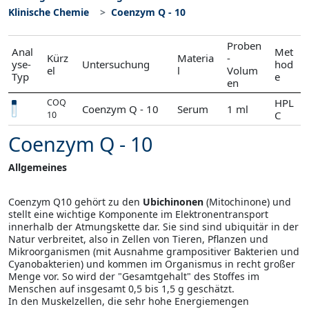
Klinische Chemie
Coenzym Q - 10
Proben
Anal
Met
Kürz
Materia
-
yse-
Untersuchung
hod
el
l
Volum
Typ
e
en
HPL
COQ
Coenzym Q - 10
Serum
1 ml
C
10
Coenzym Q - 10
Allgemeines
Coenzym Q10 gehört zu den
Ubichinonen
(Mitochinone) und
stellt eine wichtige Komponente im Elektronentransport
innerhalb der Atmungskette dar. Sie sind sind ubiquitär in der
Natur verbreitet, also in Zellen von Tieren, Pflanzen und
Mikroorganismen (mit Ausnahme grampositiver Bakterien und
Cyanobakterien) und kommen im Organismus in recht großer
Menge vor. So wird der "Ge­samtgehalt" des Stoffes im
Menschen auf insgesamt 0,5 bis 1,5 g geschätzt.
In den Muskelzellen, die sehr hohe Energiemengen