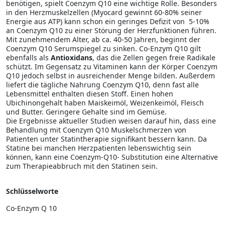
benötigen, spielt Coenzym Q10 eine wichtige Rolle. Besonders
in den Herzmuskelzellen (Myocard gewinnt 60-80% seiner
Energie aus ATP) kann schon ein geringes Defizit von
5-10%
an Coenzym Q10 zu einer Störung der Herzfunktionen führen.
Mit zunehmendem Alter, ab ca. 40-50 Jahren, beginnt der
Coenzym Q10 Serumspiegel zu sinken. Co-Enzym Q10 gilt
ebenfalls als
Antioxidans
, das die Zellen gegen freie Radikale
schützt. Im Gegensatz zu Vitaminen kann der Körper Coenzym
Q10 jedoch selbst in ausreichender Menge bilden. Außerdem
liefert die tägliche Nahrung Coenzym Q10, denn fast alle
Lebensmittel enthalten diesen Stoff. Einen hohen
Ubichinongehalt haben Maiskeimöl, Weizenkeimöl, Fleisch
und Butter. Geringere Gehalte sind im Gemüse.
Die Ergebnisse aktueller Studien weisen darauf hin, dass eine
Behandlung mit Coenzym Q10 Muskelschmerzen von
Patienten unter Statintherapie signifikant bessern kann. Da
Statine bei manchen Herzpatienten lebenswichtig sein
können, kann eine Coenzym-Q10- Substitution eine Alternative
zum Therapieabbruch mit den Statinen sein.
Schlüsselworte
Co-Enzym Q 10