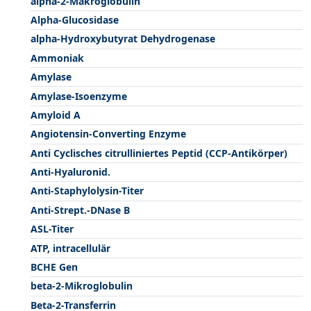
alpha-2-Makroglobulin
Alpha-Glucosidase
alpha-Hydroxybutyrat Dehydrogenase
Ammoniak
Amylase
Amylase-Isoenzyme
Amyloid A
Angiotensin-Converting Enzyme
Anti Cyclisches citrulliniertes Peptid (CCP-Antikörper)
Anti-Hyaluronid.
Anti-Staphylolysin-Titer
Anti-Strept.-DNase B
ASL-Titer
ATP, intracellulär
BCHE Gen
beta-2-Mikroglobulin
Beta-2-Transferrin