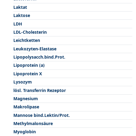
Laktat
Laktose
LDH
LDL-Cholesterin
Leichtketten
Leukozyten-Elastase
Lipopolysacch.bind.Prot.
Lipoprotein (a)
Lipoprotein X
Lysozym
lösl. Transferrin Rezeptor
Magnesium
Makrolipase
Mannose bind.Lektin/Prot.
Methylmalonsäure
Myoglobin