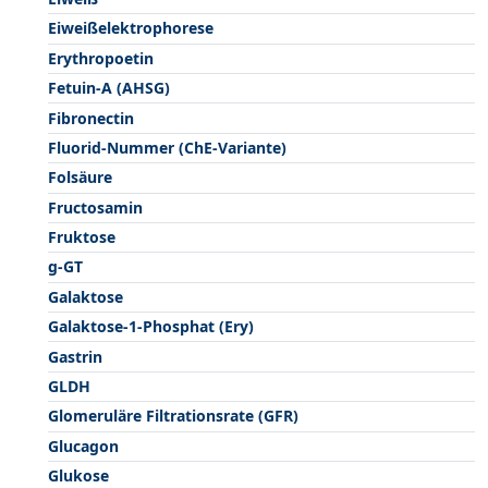
Eiweißelektrophorese
Erythropoetin
Fetuin-A (AHSG)
Fibronectin
Fluorid-Nummer (ChE-Variante)
Folsäure
Fructosamin
Fruktose
g-GT
Galaktose
Galaktose-1-Phosphat (Ery)
Gastrin
GLDH
Glomeruläre Filtrationsrate (GFR)
Glucagon
Glukose