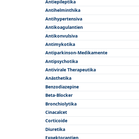
Antiepileptika
Antihelminthika
Antihypertensiva
Antikoagulantien
Antikonvulsiva
Antimykotika
Antiparkinson-Medikamente
Antipsychotika
Antivirale Therapeutika
Anästhetika
Benzodiazepine
Beta-Blocker
Bronchiolytika
Cinacalcet
Corticoide
Diuretika
Expektorantien