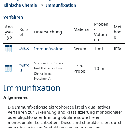
Klinische Chemie
Immunfixation
Verfahren
Proben
Anal
Met
Kürz
Materia
-
yse-
Untersuchung
hod
el
l
Volum
Typ
e
en
Immunfixation
Serum
1 ml
IFIX
IMFIX
Screeningtest für freie
Urin-
IMFIX
10 ml
Leichtketten im Urin
Probe
U
(Bence-Jones
Proteinurie).
Immunfixation
Allgemeines
Die Immunfixationselektrophorese ist ein qualitatives
Verfahren zur Erkennung und Klassifizierung monoklonaler
oder oligoklonaler Immunglobuline sowie freier
monoklonaler Leichtketten. Diese sind charakterisiert durch
eine übermässige Produktion von monoklonalem