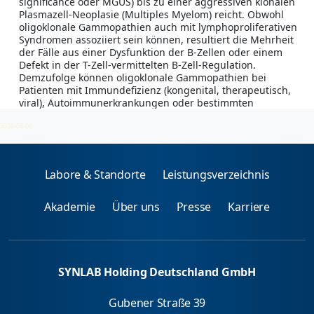
significance oder MGUS) bis zu einer aggressiven klonalen
Plasmazell-Neoplasie (Multiples Myelom) reicht. Obwohl
oligoklonale Gammopathien auch mit lymphoproliferativen
Syndromen assoziiert sein können, resultiert die Mehrheit
der Fälle aus einer Dysfunktion der B-Zellen oder einem
Defekt in der T-Zell-vermittelten B-Zell-Regulation.
Demzufolge können oligoklonale Gammopathien bei
Patienten mit Immundefizienz (kongenital, therapeutisch,
viral), Autoimmunerkrankungen oder bestimmten
Malignomen nachgewiesen werden.
2026-08-06
Labore & Standorte
Leistungsverzeichnis
Akademie
Über uns
Presse
Karriere
SYNLAB Holding Deutschland GmbH
Gubener Straße 39