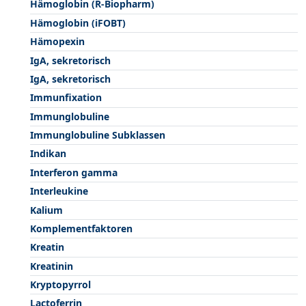
Hämoglobin (R-Biopharm)
Hämoglobin (iFOBT)
Hämopexin
IgA, sekretorisch
IgA, sekretorisch
Immunfixation
Immunglobuline
Immunglobuline Subklassen
Indikan
Interferon gamma
Interleukine
Kalium
Komplementfaktoren
Kreatin
Kreatinin
Kryptopyrrol
Lactoferrin