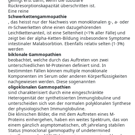
gelingt erst dann, wenn die tubuläre
Rückresorptionskapazität überschritten ist.
Eine reine
Schwerkettengammopathie
, das heisst nur der Nachweis von monoklonalen g-, a- oder
m-Schwerketten ohne einen dazugehörenden
Leichtkettenanteil, ist eine Seltenheit (<1% aller Fälle) und
zeigt bei der alpha-Ketten-Bildung insbesondere Symptome
intestinaler Malabsorbtion. Ebenfalls relativ selten (1-3%)
werden
biklonale Gammopathien
beobachtet, welche durch das Auftreten von zwei
unterschiedlichen M-Proteinen definiert sind. In
bestimmten Fällen können multiple monoklonale
Komponenten im Serum oder anderen Körperflüssigkeiten
nachgewiesen werden. Diese sogenannten
oligoklonalen Gammopathien
sind charakterisiert durch eine eingeschränkte
Heterogenität der synthetisierten Immunglobuline und
unterscheiden sich von der normalen polyklonalen Synthese
der physiologischen Immunglobuline.
Die klinischen Bilder, die mit dem Auftreten eines M-
Proteins einhergehen, haben ein weites Spektrum, das von
einem gänzlich asymptomatischen, oft jahrelang stabilen
Status (monoclonal gammopathy of undetermined