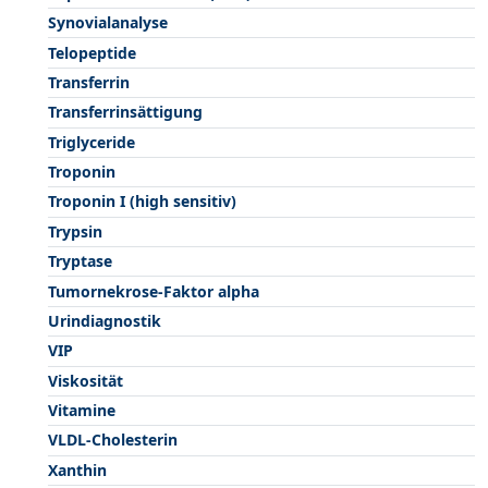
Synovialanalyse
Telopeptide
Transferrin
Transferrinsättigung
Triglyceride
Troponin
Troponin I (high sensitiv)
Trypsin
Tryptase
Tumornekrose-Faktor alpha
Urindiagnostik
VIP
Viskosität
Vitamine
VLDL-Cholesterin
Xanthin