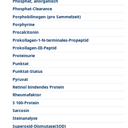
Phosphat, anorganisch
Phosphat-Clearance
Porphobilinogen (pro Sammelzeit)
Porphyrine
Procalcitonin
Prokollagen-1-N-terminales-Propeptid
Prokollagen-III-Peptid
Proteinurie
Punktat
Punktat-Status
Pyruvat
Retinol bindendes Protein
Rheumafaktor
S 100-Protein
Sarcosin
Steinanalyse
Superoxid-Dismutase(SOD)