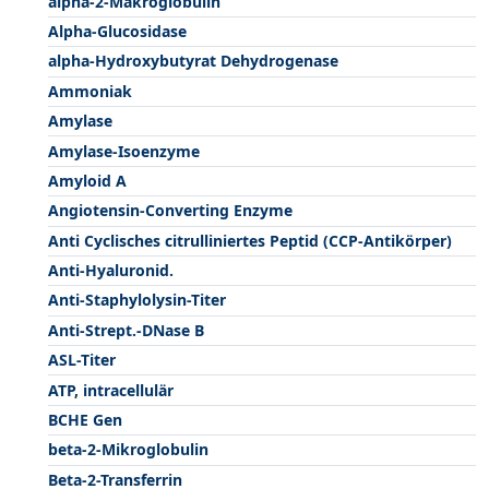
alpha-2-Makroglobulin
Alpha-Glucosidase
alpha-Hydroxybutyrat Dehydrogenase
Ammoniak
Amylase
Amylase-Isoenzyme
Amyloid A
Angiotensin-Converting Enzyme
Anti Cyclisches citrulliniertes Peptid (CCP-Antikörper)
Anti-Hyaluronid.
Anti-Staphylolysin-Titer
Anti-Strept.-DNase B
ASL-Titer
ATP, intracellulär
BCHE Gen
beta-2-Mikroglobulin
Beta-2-Transferrin