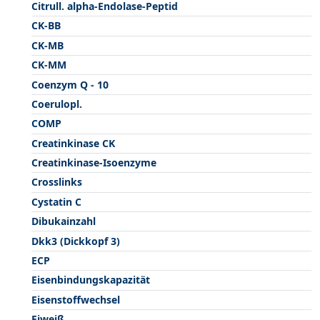
Citrull. alpha-Endolase-Peptid
CK-BB
CK-MB
CK-MM
Coenzym Q - 10
Coerulopl.
COMP
Creatinkinase CK
Creatinkinase-Isoenzyme
Crosslinks
Cystatin C
Dibukainzahl
Dkk3 (Dickkopf 3)
ECP
Eisenbindungskapazität
Eisenstoffwechsel
Eiweiß