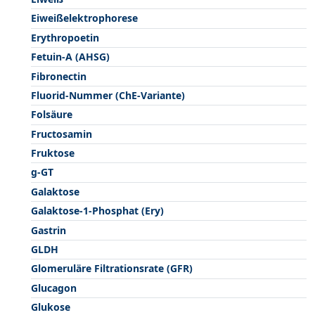
Eiweißelektrophorese
Erythropoetin
Fetuin-A (AHSG)
Fibronectin
Fluorid-Nummer (ChE-Variante)
Folsäure
Fructosamin
Fruktose
g-GT
Galaktose
Galaktose-1-Phosphat (Ery)
Gastrin
GLDH
Glomeruläre Filtrationsrate (GFR)
Glucagon
Glukose