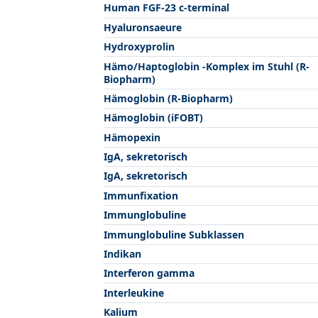
Human FGF-23 c-terminal
Hyaluronsaeure
Hydroxyprolin
Hämo/Haptoglobin -Komplex im Stuhl (R-
Biopharm)
Hämoglobin (R-Biopharm)
Hämoglobin (iFOBT)
Hämopexin
IgA, sekretorisch
IgA, sekretorisch
Immunfixation
Immunglobuline
Immunglobuline Subklassen
Indikan
Interferon gamma
Interleukine
Kalium