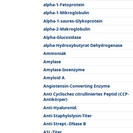
alpha-1-Fetoprotein
alpha-1-Mikroglobulin
Alpha-1-saures-Glykoprotein
alpha-2-Makroglobulin
Alpha-Glucosidase
alpha-Hydroxybutyrat Dehydrogenase
Ammoniak
Amylase
Amylase-Isoenzyme
Amyloid A
Angiotensin-Converting Enzyme
Anti Cyclisches citrulliniertes Peptid (CCP-
Antikörper)
Anti-Hyaluronid.
Anti-Staphylolysin-Titer
Anti-Strept.-DNase B
ASL-Titer