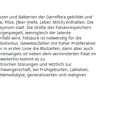
nzen und Bakterien der Darmflora gebildet und
 Pilze, [Bier-]Hefe, Leber, Milch) enthalten. Die
ejunum statt. Die Größe des Folsäurespeichers
rgespiegelt, wenngleich der latente
rfaßt wird. Folsäure ist notwendig für die
olismus. Gewebe/Zellen mit hoher Proliferation
 in ersten Linie die Blutzellen, dann aber auch
remangels ist neben dem verminderten Folat im
 weiterhin kommt es zu
rischen Störungen und letztlich zur
chwangerschaft, bei Frühgeburten, Laktation,
Hämodialyse, generalisierten und malignen