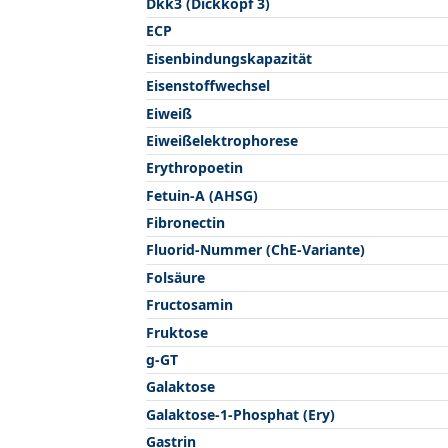
Dkk3 (Dickkopf 3)
ECP
Eisenbindungskapazität
Eisenstoffwechsel
Eiweiß
Eiweißelektrophorese
Erythropoetin
Fetuin-A (AHSG)
Fibronectin
Fluorid-Nummer (ChE-Variante)
Folsäure
Fructosamin
Fruktose
g-GT
Galaktose
Galaktose-1-Phosphat (Ery)
Gastrin