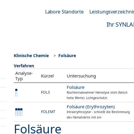
Labore Standorte
Leistungsverzeichni
Ihr SYNLA
Klinische Chemie
Folsäure
Verfahren
Analyse-
Kürzel
Untersuchung
Typ
Folsäure
FOLS
Nüchternabnahme! Hämolyse stört (falsch
hohe Werte). Lichtgeschützt.
Folsäure (Erythrozyten)
FOLEMT
Intraerythrozytär - schließt die Bestimmung
des Hämatokrits mit ein
Folsäure