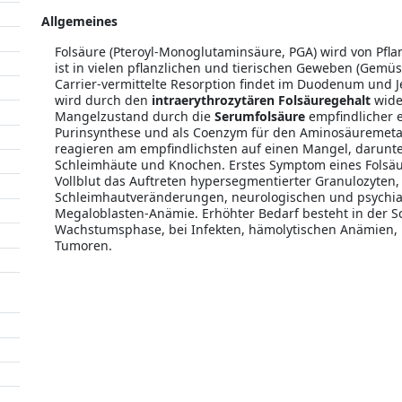
Allgemeines
Folsäure (Pteroyl-Monoglutaminsäure, PGA) wird von Pfla
ist in vielen pflanzlichen und tierischen Geweben (Gemüse,
Carrier-vermittelte Resorption findet im Duodenum und J
wird durch den
intraerythrozytären Folsäuregehalt
wide
Mangelzustand durch die
Serumfolsäure
empfindlicher e
Purinsynthese und als Coenzym für den Aminosäuremetab
reagieren am empfindlichsten auf einen Mangel, darunter
Schleimhäute und Knochen. Erstes Symptom eines Folsäu
Vollblut das Auftreten hypersegmentierter Granulozyten,
Schleimhautveränderungen, neurologischen und psychiat
Megaloblasten-Anämie. Erhöhter Bedarf besteht in der S
Wachstumsphase, bei Infekten, hämolytischen Anämien, 
Tumoren.