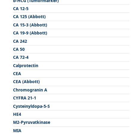
b-HCG (Tumormarker)
CA 12-5
CA 125 (Abbott)
CA 15-3 (Abbott)
CA 19-9 (Abbott)
CA 242
CA 50
CA 72-4
Calprotectin
CEA
CEA (Abbott)
Chromogranin A
CYFRA 21-1
Cysteinyldopa-5-S
HE4
M2-Pyruvatkinase
MIA