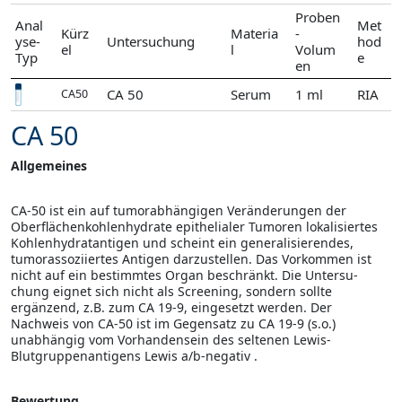
Proben
Anal
Met
Kürz
Materia
-
yse-
Untersuchung
hod
el
l
Volum
Typ
e
en
CA 50
Serum
1 ml
RIA
CA50
CA 50
Allgemeines
CA-50 ist ein auf tumorabhängigen Veränderungen der
Oberflächenkohlenhydrate epithelialer Tu­moren lokalisiertes
Kohlenhydratantigen und scheint ein generalisierendes,
tumorassoziiertes Anti­gen darzustellen. Das Vorkommen ist
nicht auf ein bestimmtes Organ beschränkt. Die Untersu­
chung eignet sich nicht als Screening, sondern sollte
ergänzend, z.B. zum CA 19-9, eingesetzt werden. Der
Nachweis von CA-50 ist im Gegensatz zu CA 19-9 (s.o.)
unabhängig vom Vorhanden­sein des seltenen Lewis-
Blutgruppenantigens Lewis a/b-negativ .
Bewertung