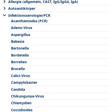
Allergie (allgemein, CAST, IgG/IgG4, IgA)
Autoantikörper
Infektionsserologie/PCR
Acanthamoeba (PCR)
Adeno-Virus
Aspergillus
Babesia
Bartonella
Bordetella
Borrelien
Brucella
Calici-Virus
Campylobacter
Candida
Chikungunya-Virus
Chlamydien
Coccidioides