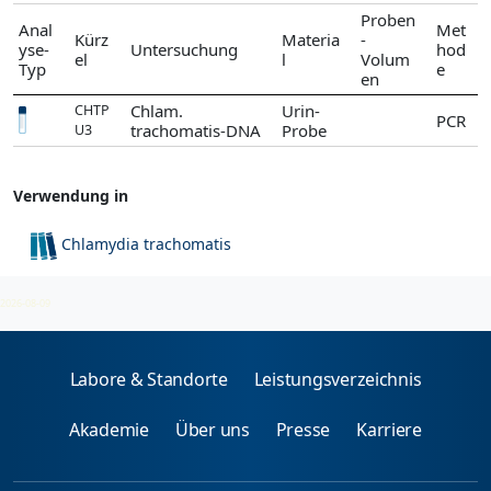
Proben
Anal
Met
Kürz
Materia
-
yse-
Untersuchung
hod
el
l
Volum
Typ
e
en
Chlam.
Urin-
CHTP
PCR
trachomatis-DNA
Probe
U3
Verwendung in
Chlamydia trachomatis
Chlamydien
2026-08-09
Labore & Standorte
Leistungsverzeichnis
Akademie
Über uns
Presse
Karriere