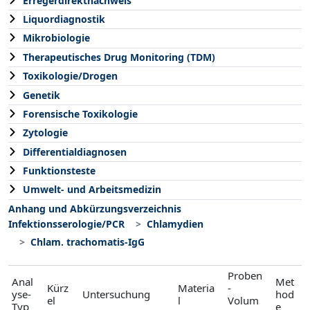
Erregerdirektnachweis
Liquordiagnostik
Mikrobiologie
Therapeutisches Drug Monitoring (TDM)
Toxikologie/Drogen
Genetik
Forensische Toxikologie
Zytologie
Differentialdiagnosen
Funktionsteste
Umwelt- und Arbeitsmedizin
Anhang und Abkürzungsverzeichnis
Infektionsserologie/PCR
Chlamydien
Chlam. trachomatis-IgG
Proben
Anal
Met
Kürz
Materia
-
yse-
Untersuchung
hod
el
l
Volum
Typ
e