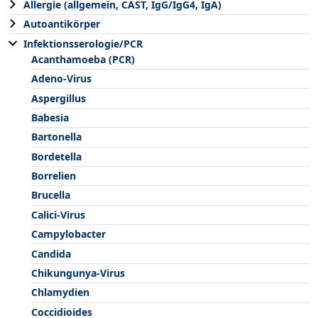
Allergie (allgemein, CAST, IgG/IgG4, IgA)
Autoantikörper
Infektionsserologie/PCR
Acanthamoeba (PCR)
Adeno-Virus
Aspergillus
Babesia
Bartonella
Bordetella
Borrelien
Brucella
Calici-Virus
Campylobacter
Candida
Chikungunya-Virus
Chlamydien
Coccidioides