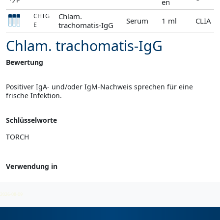
en
Chlam.
CHTG
Serum
1 ml
CLIA
trachomatis-IgG
E
Chlam. trachomatis-IgG
Bewertung
Positiver IgA- und/oder IgM-Nachweis sprechen für eine
frische Infektion.
Schlüsselworte
TORCH
Verwendung in
Chlamydien
2026-08-09