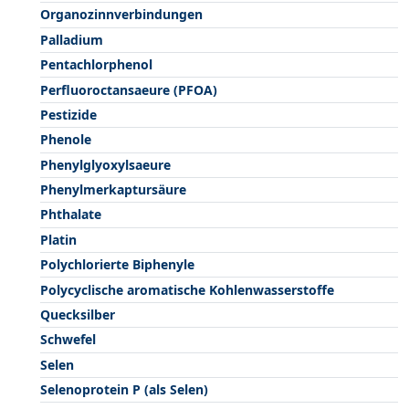
Organozinnverbindungen
Palladium
Pentachlorphenol
Perfluoroctansaeure (PFOA)
Pestizide
Phenole
Phenylglyoxylsaeure
Phenylmerkaptursäure
Phthalate
Platin
Polychlorierte Biphenyle
Polycyclische aromatische Kohlenwasserstoffe
Quecksilber
Schwefel
Selen
Selenoprotein P (als Selen)