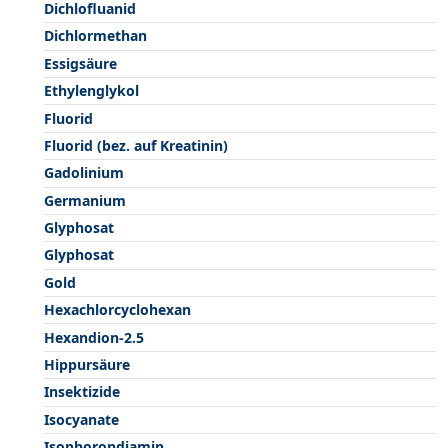
Dichlofluanid
Dichlormethan
Essigsäure
Ethylenglykol
Fluorid
Fluorid (bez. auf Kreatinin)
Gadolinium
Germanium
Glyphosat
Glyphosat
Gold
Hexachlorcyclohexan
Hexandion-2.5
Hippursäure
Insektizide
Isocyanate
Isophorondiamin