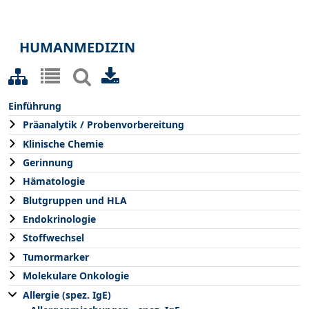
HUMANMEDIZIN
Einführung
Präanalytik / Probenvorbereitung
Klinische Chemie
Gerinnung
Hämatologie
Blutgruppen und HLA
Endokrinologie
Stoffwechsel
Tumormarker
Molekulare Onkologie
Allergie (spez. IgE)