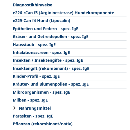
Diagnostikhinweise
e226-rCan f5 (Argininesterase) Hundekomponente
e229-Can f4 Hund (Lipocalin)
Epithelien und Federn - spez. IgE
Gräser- und Getreidepollen - spez. IgE
Hausstaub - spez. IgE
Inhalationsscreen - spez. IgE
Insekten / Insektengifte - spez. IgE
Insektengift (rekombinant) - spez. IgE
Kinder-Profil - spez. IgE
Kräuter- und Blumenpollen - spez. IgE
Mikroorganismen - spez. IgE
Milben - spez. IgE
Nahrungsmittel
Parasiten - spez. IgE
Pflanzen (rekombinant/nativ)