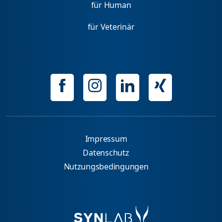
für Human
für Veterinär
Impressum
Datenschutz
Nutzungsbedingungen