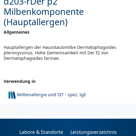
d203-rDer p2
Milbenkomponente
(Hauptallergen)
Allgemeines
Hauptallergen der Hausstaubmilbe Dermatophagoides
pteronyssinus. Hohe Gemeinsamkeit mit Der f2 von
Dermatophagoides farinae.
Verwendung in
Milbenallergie und SIT - spez. IgE
Tiere - spez. IgE
2026-08-08
Labore & Standorte
Leistungsverzeichnis