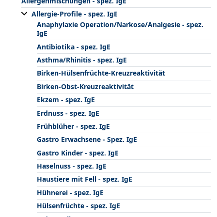
Allergenmischungen - spez. IgE
Allergie-Profile - spez. IgE
Anaphylaxie Operation/Narkose/Analgesie - spez.
IgE
Antibiotika - spez. IgE
Asthma/Rhinitis - spez. IgE
Birken-Hülsenfrüchte-Kreuzreaktivität
Birken-Obst-Kreuzreaktivität
Ekzem - spez. IgE
Erdnuss - spez. IgE
Frühblüher - spez. IgE
Gastro Erwachsene - Spez. IgE
Gastro Kinder - spez. IgE
Haselnuss - spez. IgE
Haustiere mit Fell - spez. IgE
Hühnerei - spez. IgE
Hülsenfrüchte - spez. IgE