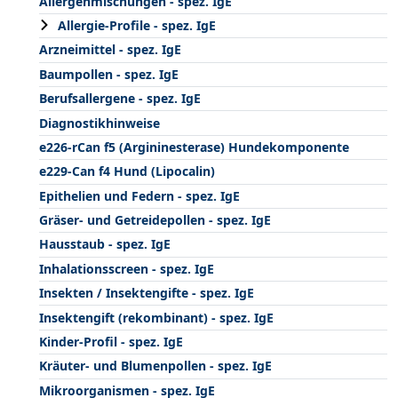
Allergenmischungen - spez. IgE
Allergie-Profile - spez. IgE
Arzneimittel - spez. IgE
Baumpollen - spez. IgE
Berufsallergene - spez. IgE
Diagnostikhinweise
e226-rCan f5 (Argininesterase) Hundekomponente
e229-Can f4 Hund (Lipocalin)
Epithelien und Federn - spez. IgE
Gräser- und Getreidepollen - spez. IgE
Hausstaub - spez. IgE
Inhalationsscreen - spez. IgE
Insekten / Insektengifte - spez. IgE
Insektengift (rekombinant) - spez. IgE
Kinder-Profil - spez. IgE
Kräuter- und Blumenpollen - spez. IgE
Mikroorganismen - spez. IgE