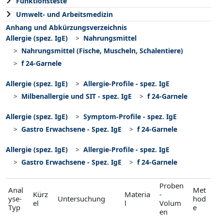
Funktionsteste
Umwelt- und Arbeitsmedizin
Anhang und Abkürzungsverzeichnis
Allergie (spez. IgE)
Nahrungsmittel
Nahrungsmittel (Fische, Muscheln, Schalentiere)
f 24-Garnele
Allergie (spez. IgE)
Allergie-Profile - spez. IgE
Milbenallergie und SIT - spez. IgE
f 24-Garnele
Allergie (spez. IgE)
Symptom-Profile - spez. IgE
Gastro Erwachsene - Spez. IgE
f 24-Garnele
Allergie (spez. IgE)
Allergie-Profile - spez. IgE
Gastro Erwachsene - Spez. IgE
f 24-Garnele
Proben
Anal
Met
Kürz
Materia
-
yse-
Untersuchung
hod
el
l
Volum
Typ
e
en