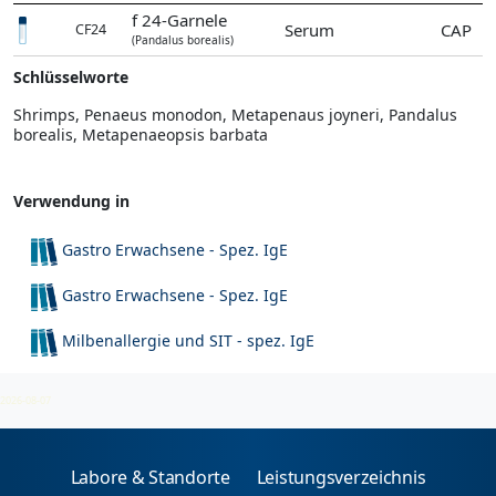
f 24-Garnele
Serum
CAP
CF24
(Pandalus borealis)
Schlüsselworte
Shrimps, Penaeus monodon, Metapenaus joyneri, Pandalus
borealis, Metapenaeopsis barbata
Verwendung in
Gastro Erwachsene - Spez. IgE
Gastro Erwachsene - Spez. IgE
Milbenallergie und SIT - spez. IgE
Nahrungsmittel (Fische, Muscheln, Schalentiere)
2026-08-07
Labore & Standorte
Leistungsverzeichnis