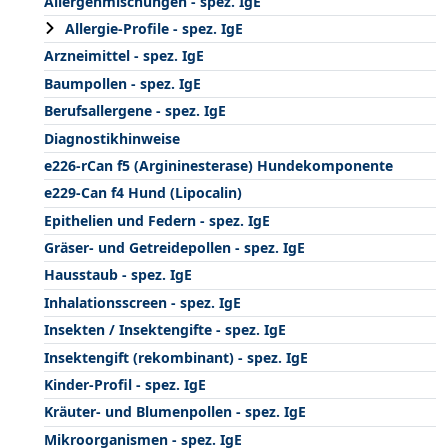
Allergenmischungen - spez. IgE
Allergie-Profile - spez. IgE
Arzneimittel - spez. IgE
Baumpollen - spez. IgE
Berufsallergene - spez. IgE
Diagnostikhinweise
e226-rCan f5 (Argininesterase) Hundekomponente
e229-Can f4 Hund (Lipocalin)
Epithelien und Federn - spez. IgE
Gräser- und Getreidepollen - spez. IgE
Hausstaub - spez. IgE
Inhalationsscreen - spez. IgE
Insekten / Insektengifte - spez. IgE
Insektengift (rekombinant) - spez. IgE
Kinder-Profil - spez. IgE
Kräuter- und Blumenpollen - spez. IgE
Mikroorganismen - spez. IgE