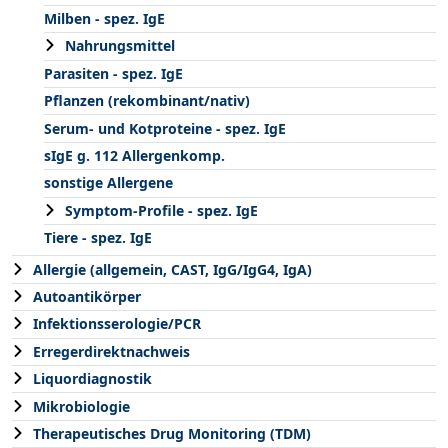
Milben - spez. IgE
Nahrungsmittel
Parasiten - spez. IgE
Pflanzen (rekombinant/nativ)
Serum- und Kotproteine - spez. IgE
sIgE g. 112 Allergenkomp.
sonstige Allergene
Symptom-Profile - spez. IgE
Tiere - spez. IgE
Allergie (allgemein, CAST, IgG/IgG4, IgA)
Autoantikörper
Infektionsserologie/PCR
Erregerdirektnachweis
Liquordiagnostik
Mikrobiologie
Therapeutisches Drug Monitoring (TDM)