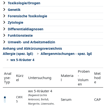
Toxikologie/Drogen
Genetik
Forensische Toxikologie
Zytologie
Differentialdiagnosen
Funktionsteste
Umwelt- und Arbeitsmedizin
Anhang und Abkürzungsverzeichnis
Allergie (spez. IgE)
Allergenmischungen - spez. IgE
wx 5-Kräuter 4
Proben
Anal
Met
Kürz
Materia
-
yse-
Untersuchung
hod
el
l
Volum
Typ
e
en
wx 5-Kräuter 4
(Ragweed (echte
CWX
Serum
CAP
Ambrosie), Beifuß,
5
Margerite, Löwenzahn,