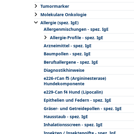
Tumormarker
Molekulare Onkologie
Allergie (spez. IgE)
Allergenmischungen - spez. IgE
Allergie-Profile - spez. IgE
Arzneimittel - spez. IgE
Baumpollen - spez. IgE
Berufsallergene - spez. IgE
Diagnostikhinweise
e226-rCan f5 (Argininesterase)
Hundekomponente
e229-Can f4 Hund (Lipocalin)
Epithelien und Federn - spez. IgE
Gräser- und Getreidepollen - spez. IgE
Hausstaub - spez. IgE
Inhalationsscreen - spez. IgE
Insekten / Insektengifte - spez. IgE