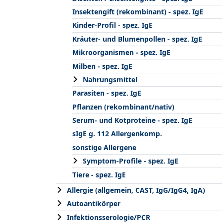
Insektengift (rekombinant) - spez. IgE
Kinder-Profil - spez. IgE
Kräuter- und Blumenpollen - spez. IgE
Mikroorganismen - spez. IgE
Milben - spez. IgE
Nahrungsmittel
Parasiten - spez. IgE
Pflanzen (rekombinant/nativ)
Serum- und Kotproteine - spez. IgE
sIgE g. 112 Allergenkomp.
sonstige Allergene
Symptom-Profile - spez. IgE
Tiere - spez. IgE
Allergie (allgemein, CAST, IgG/IgG4, IgA)
Autoantikörper
Infektionsserologie/PCR