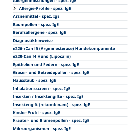
Allergenmischungen - spez. IgE
Allergie-Profile - spez. IgE
Arzneimittel - spez. IgE
Baumpollen - spez. IgE
Berufsallergene - spez. IgE
Diagnostikhinweise
e226-rCan f5 (Argininesterase) Hundekomponente
e229-Can f4 Hund (Lipocalin)
Epithelien und Federn - spez. IgE
Gräser- und Getreidepollen - spez. IgE
Hausstaub - spez. IgE
Inhalationsscreen - spez. IgE
Insekten / Insektengifte - spez. IgE
Insektengift (rekombinant) - spez. IgE
Kinder-Profil - spez. IgE
Kräuter- und Blumenpollen - spez. IgE
Mikroorganismen - spez. IgE