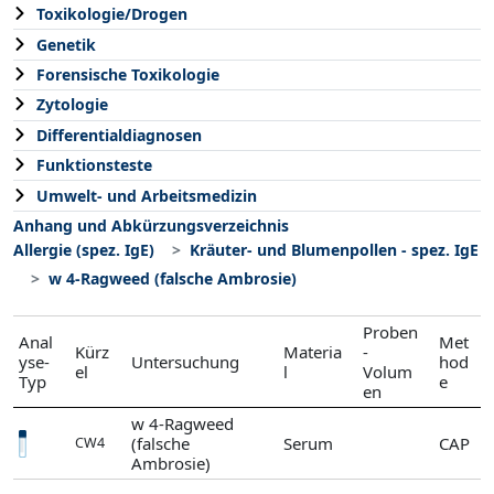
Toxikologie/Drogen
Genetik
Forensische Toxikologie
Zytologie
Differentialdiagnosen
Funktionsteste
Umwelt- und Arbeitsmedizin
Anhang und Abkürzungsverzeichnis
Allergie (spez. IgE)
Kräuter- und Blumenpollen - spez. IgE
w 4-Ragweed (falsche Ambrosie)
Proben
Anal
Met
Kürz
Materia
-
yse-
Untersuchung
hod
el
l
Volum
Typ
e
en
w 4-Ragweed
(falsche
Serum
CAP
CW4
Ambrosie)