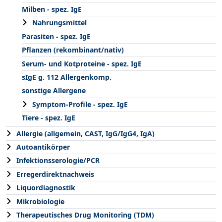
Milben - spez. IgE
Nahrungsmittel
Parasiten - spez. IgE
Pflanzen (rekombinant/nativ)
Serum- und Kotproteine - spez. IgE
sIgE g. 112 Allergenkomp.
sonstige Allergene
Symptom-Profile - spez. IgE
Tiere - spez. IgE
Allergie (allgemein, CAST, IgG/IgG4, IgA)
Autoantikörper
Infektionsserologie/PCR
Erregerdirektnachweis
Liquordiagnostik
Mikrobiologie
Therapeutisches Drug Monitoring (TDM)