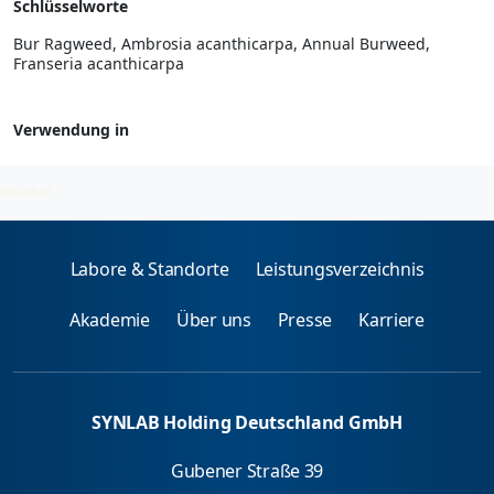
Schlüsselworte
Bur Ragweed, Ambrosia acanthicarpa, Annual Burweed,
Franseria acanthicarpa
Verwendung in
Kräuter- und Blumenpollen - spez. IgE
2026-08-07
Labore & Standorte
Leistungsverzeichnis
Akademie
Über uns
Presse
Karriere
SYNLAB Holding Deutschland GmbH
Gubener Straße 39