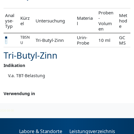
Proben
Anal
Met
Kürz
Materia
-
yse-
Untersuchung
hod
el
l
Volum
Typ
e
en
Urin-
GC
TBSN
Tri-Butyl-Zinn
10 ml
Probe
MS
U
Tri-Butyl-Zinn
Indikation
V.a. TBT-Belastung
Verwendung in
Organozinnverbindungen
2026-08-08
Labore & Standorte
Leistungsverzeichnis