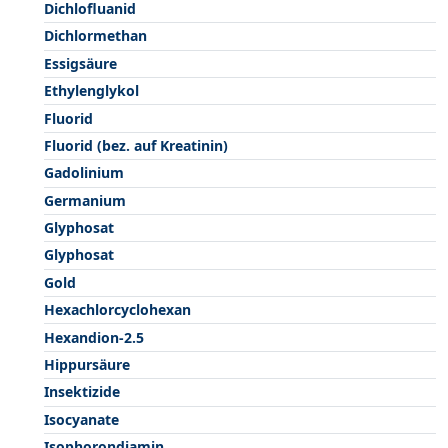
Dichlofluanid
Dichlormethan
Essigsäure
Ethylenglykol
Fluorid
Fluorid (bez. auf Kreatinin)
Gadolinium
Germanium
Glyphosat
Glyphosat
Gold
Hexachlorcyclohexan
Hexandion-2.5
Hippursäure
Insektizide
Isocyanate
Isophorondiamin