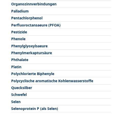
Organozinnverbindungen
Palladium
Pentachlorphenol
Perfluoroctansaeure (PFOA)
Pestizide
Phenole
Phenylglyoxylsaeure
Phenylmerkaptursäure
Phthalate
Platin
Polychlorierte Biphenyle
Polycyclische aromatische Kohlenwasserstoffe
Quecksilber
Schwefel
Selen
Selenoprotein P (als Selen)