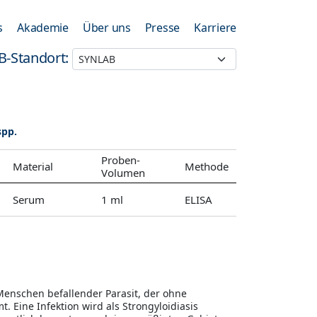
s
Akademie
Über uns
Presse
Karriere
B-Standort:
spp.
Proben-
Material
Methode
Volumen
Serum
1 ml
ELISA
 Menschen befallender Parasit, der ohne
. Eine Infektion wird als Strongyloidiasis