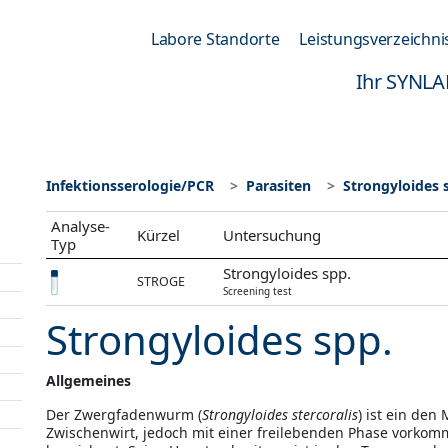
Labore Standorte
Leistungsverzeichni
Ihr SYNLA
Infektionsserologie/PCR
Parasiten
Strongyloides 
Analyse-
Kürzel
Untersuchung
Typ
Strongyloides spp.
STROGE
Screening test
Strongyloides spp.
Allgemeines
Der Zwergfadenwurm (
Strongyloides stercoralis
) ist ein den
Zwischenwirt, jedoch mit einer freilebenden Phase vorkommt