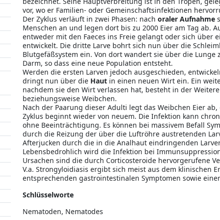
bezeichnet. Seine Hauptverbreitung ist in den Tropen, ge
vor, wo er Familien- oder Gemeinschaftsinfektionen hervorru
Der Zyklus verläuft in zwei Phasen: nach
oraler Aufnahme
s
Menschen an und legen dort bis zu 2000 Eier am Tag ab. Au
entweder mit den Faeces ins Freie gelangt oder sich über e
entwickelt. Die dritte Larve bohrt sich nun über die Schle
Blutgefäßsystem ein. Von dort wandert sie über die Lunge 
Darm, so dass eine neue Population entsteht.
Werden die ersten Larven jedoch ausgeschieden, entwickeln 
dringt nun über die
Haut
in einen neuen Wirt ein. Ein weit
nachdem sie den Wirt verlassen hat, besteht in der Weit
beziehungsweise Weibchen.
Nach der Paarung dieser Adulti legt das Weibchen Eier ab, 
Zyklus beginnt wieder von neuem. Die Infektion kann chro
ohne Beeinträchtigung. Es können bei massivem Befall Sy
durch die Reizung der über die Luftröhre austretenden La
Afterjucken durch die in die Analhaut eindringenden Larve
Lebensbedrohlich wird die Infektion bei Immunsuppressio
Ursachen sind die durch Corticosteroide hervorgerufene V
V.a. Strongyloidiasis ergibt sich meist aus dem klinischen 
entsprechenden gastrointestinalen Symptomen sowie einer
Schlüsselworte
Nematoden, Nematodes