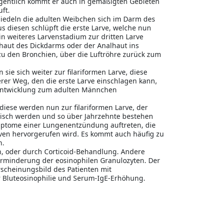
legentlich kommt er auch in gemäßigten Gebieten
ft.
iedeln die adulten Weibchen sich im Darm des
s diesen schlüpft die erste Larve, welche nun
in weiteres Larvenstadium zur dritten Larve
imhaut des Dickdarms oder der Analhaut ins
zu den Bronchien, über die Luftröhre zurück zum
sie sich weiter zur filariformen Larve, diese
erer Weg, den die erste Larve einschlagen kann,
erentwicklung zum adulten Männchen
diese werden nun zur filariformen Larve, der
nisch werden und so über Jahrzehnte bestehen
mptome einer Lungenentzündung auftreten, die
rven hervorgerufen wird. Es kommt auch häufig zu
n.
n, oder durch Corticoid-Behandlung. Andere
erminderung der eosinophilen Granulozyten. Der
Erscheinungsbild des Patienten mit
 Bluteosinophilie und Serum-IgE-Erhöhung.