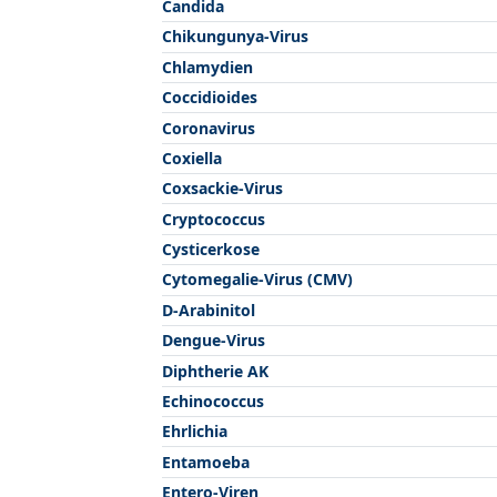
Candida
Chikungunya-Virus
Chlamydien
Coccidioides
Coronavirus
Coxiella
Coxsackie-Virus
Cryptococcus
Cysticerkose
Cytomegalie-Virus (CMV)
D-Arabinitol
Dengue-Virus
Diphtherie AK
Echinococcus
Ehrlichia
Entamoeba
Entero-Viren