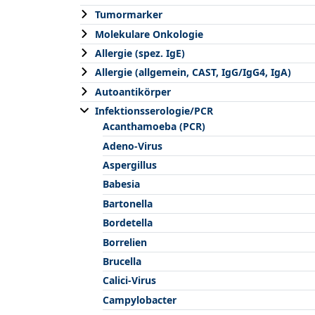
Tumormarker
Molekulare Onkologie
Allergie (spez. IgE)
Allergie (allgemein, CAST, IgG/IgG4, IgA)
Autoantikörper
Infektionsserologie/PCR
Acanthamoeba (PCR)
Adeno-Virus
Aspergillus
Babesia
Bartonella
Bordetella
Borrelien
Brucella
Calici-Virus
Campylobacter