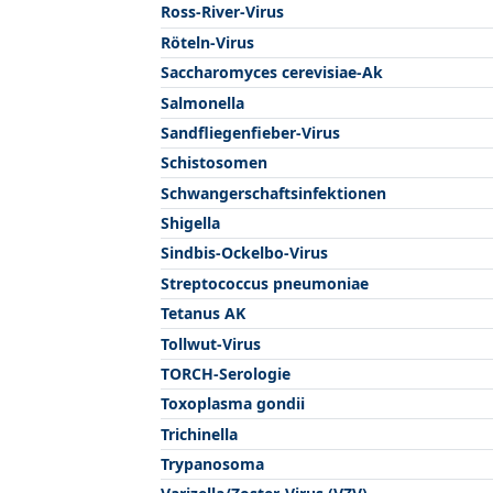
Ross-River-Virus
Röteln-Virus
Saccharomyces cerevisiae-Ak
Salmonella
Sandfliegenfieber-Virus
Schistosomen
Schwangerschaftsinfektionen
Shigella
Sindbis-Ockelbo-Virus
Streptococcus pneumoniae
Tetanus AK
Tollwut-Virus
TORCH-Serologie
Toxoplasma gondii
Trichinella
Trypanosoma