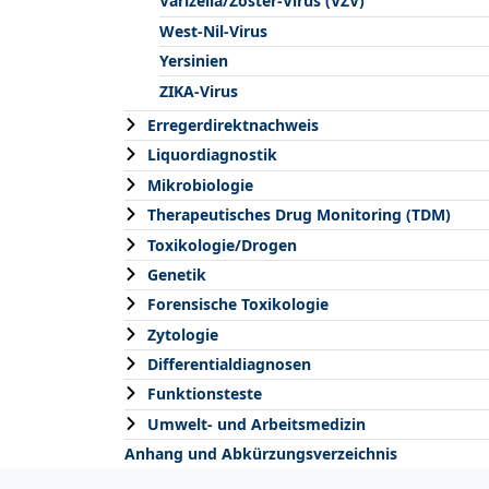
Varizella/Zoster-Virus (VZV)
West-Nil-Virus
Yersinien
ZIKA-Virus
Erregerdirektnachweis
Liquordiagnostik
Mikrobiologie
Therapeutisches Drug Monitoring (TDM)
Toxikologie/Drogen
Genetik
Forensische Toxikologie
Zytologie
Differentialdiagnosen
Funktionsteste
Umwelt- und Arbeitsmedizin
Anhang und Abkürzungsverzeichnis