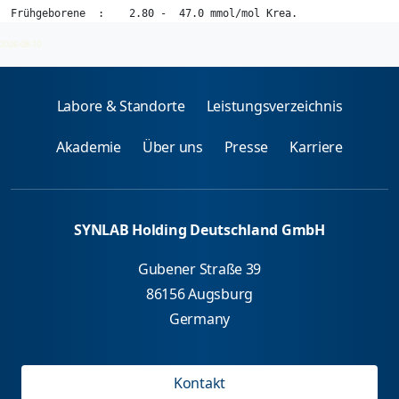
Frühgeborene  :    2.80 -  47.0 mmol/mol Krea.

Neugeborene   :    0.00 -  87.0 mmol/mol Krea.

2026-08-10
6 - 12 Monate :    0.00 - 226   mmol/mol Krea.
Labore & Standorte
Leistungsverzeichnis
Akademie
Über uns
Presse
Karriere
SYNLAB Holding Deutschland GmbH
Gubener Straße 39
86156 Augsburg
Germany
Kontakt