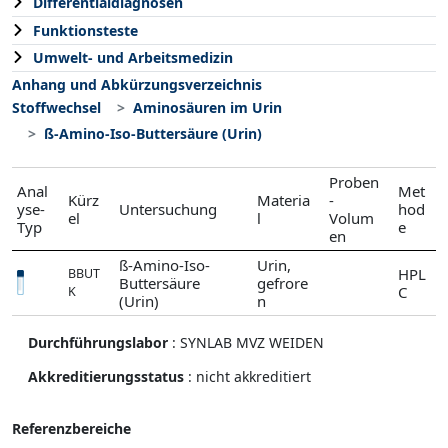
Differentialdiagnosen
Funktionsteste
Umwelt- und Arbeitsmedizin
Anhang und Abkürzungsverzeichnis
Stoffwechsel
Aminosäuren im Urin
ß-Amino-Iso-Buttersäure (Urin)
Proben
Anal
Met
Kürz
Materia
-
yse-
Untersuchung
hod
el
l
Volum
Typ
e
en
ß-Amino-Iso-
Urin,
HPL
BBUT
Buttersäure
gefrore
C
K
(Urin)
n
Durchführungslabor
:
SYNLAB MVZ WEIDEN
Akkreditierungsstatus
: nicht akkreditiert
Referenzbereiche