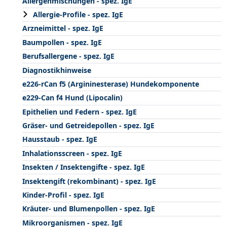
Allergenmischungen - spez. IgE
Allergie-Profile - spez. IgE
Arzneimittel - spez. IgE
Baumpollen - spez. IgE
Berufsallergene - spez. IgE
Diagnostikhinweise
e226-rCan f5 (Argininesterase) Hundekomponente
e229-Can f4 Hund (Lipocalin)
Epithelien und Federn - spez. IgE
Gräser- und Getreidepollen - spez. IgE
Hausstaub - spez. IgE
Inhalationsscreen - spez. IgE
Insekten / Insektengifte - spez. IgE
Insektengift (rekombinant) - spez. IgE
Kinder-Profil - spez. IgE
Kräuter- und Blumenpollen - spez. IgE
Mikroorganismen - spez. IgE