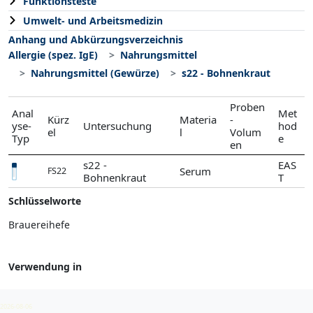
Funktionsteste
Umwelt- und Arbeitsmedizin
Anhang und Abkürzungsverzeichnis
Allergie (spez. IgE)
Nahrungsmittel
Nahrungsmittel (Gewürze)
s22 - Bohnenkraut
Proben
Anal
Met
Kürz
Materia
-
yse-
Untersuchung
hod
el
l
Volum
Typ
e
en
s22 -
EAS
Serum
FS22
Bohnenkraut
T
Schlüsselworte
Brauereihefe
Verwendung in
Nahrungsmittel (Gewürze)
2026-08-06