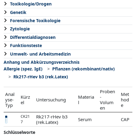
Toxikologie/Drogen
Genetik
Forensische Toxikologie
Zytologie
Differentialdiagnosen
Funktionsteste
Umwelt- und Arbeitsmedizin
Anhang und Abkürzungsverzeichnis
Allergie (spez. IgE)
Pflanzen (rekombinant/nativ)
Rk217-rHev b3 (rek.Latex)
Proben
Anal
Met
Kürz
Materia
-
yse-
Untersuchung
hod
el
l
Volum
Typ
e
en
Rk217-rHev b3
CK21
Serum
CAP
(rek.Latex)
7
Schlüsselworte