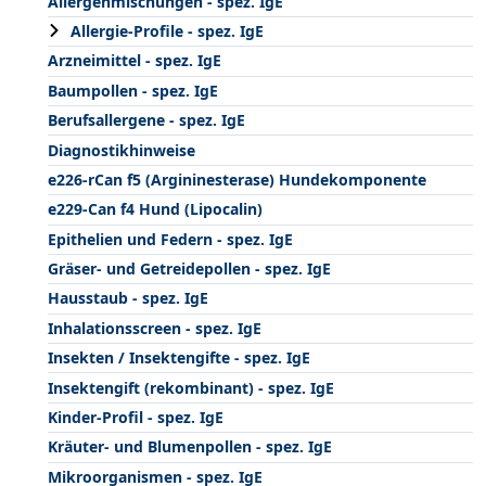
Allergenmischungen - spez. IgE
Allergie-Profile - spez. IgE
Arzneimittel - spez. IgE
Baumpollen - spez. IgE
Berufsallergene - spez. IgE
Diagnostikhinweise
e226-rCan f5 (Argininesterase) Hundekomponente
e229-Can f4 Hund (Lipocalin)
Epithelien und Federn - spez. IgE
Gräser- und Getreidepollen - spez. IgE
Hausstaub - spez. IgE
Inhalationsscreen - spez. IgE
Insekten / Insektengifte - spez. IgE
Insektengift (rekombinant) - spez. IgE
Kinder-Profil - spez. IgE
Kräuter- und Blumenpollen - spez. IgE
Mikroorganismen - spez. IgE