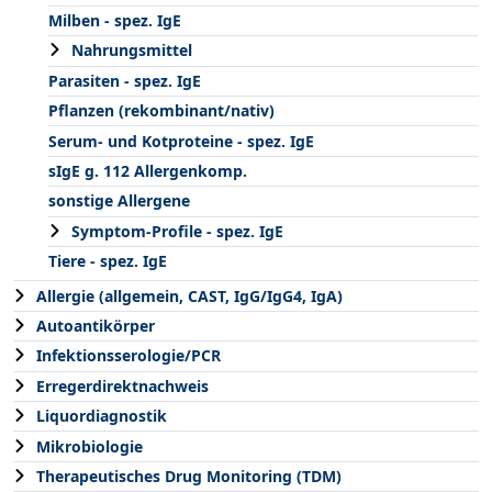
Milben - spez. IgE
Nahrungsmittel
Parasiten - spez. IgE
Pflanzen (rekombinant/nativ)
Serum- und Kotproteine - spez. IgE
sIgE g. 112 Allergenkomp.
sonstige Allergene
Symptom-Profile - spez. IgE
Tiere - spez. IgE
Allergie (allgemein, CAST, IgG/IgG4, IgA)
Autoantikörper
Infektionsserologie/PCR
Erregerdirektnachweis
Liquordiagnostik
Mikrobiologie
Therapeutisches Drug Monitoring (TDM)