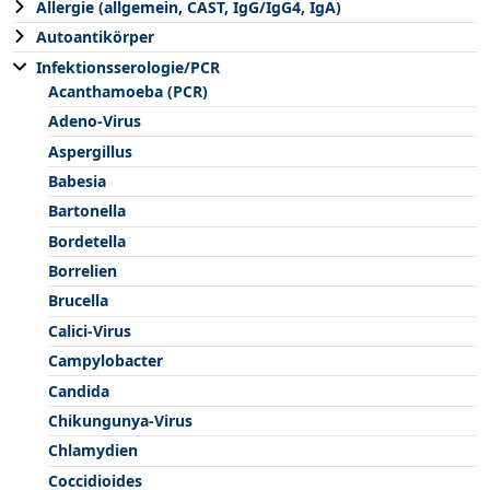
Allergie (allgemein, CAST, IgG/IgG4, IgA)
Autoantikörper
Infektionsserologie/PCR
Acanthamoeba (PCR)
Adeno-Virus
Aspergillus
Babesia
Bartonella
Bordetella
Borrelien
Brucella
Calici-Virus
Campylobacter
Candida
Chikungunya-Virus
Chlamydien
Coccidioides