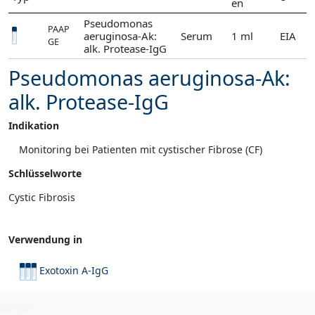
en
Pseudomonas
PAAP
aeruginosa-Ak:
Serum
1 ml
EIA
GE
alk. Protease-IgG
Pseudomonas aeruginosa-Ak:
alk. Protease-IgG
Indikation
Monitoring bei Patienten mit cystischer Fibrose (CF)
Schlüsselworte
Cystic Fibrosis
Verwendung in
Exotoxin A-IgG
Pseudomonas-Ak
2026-08-07