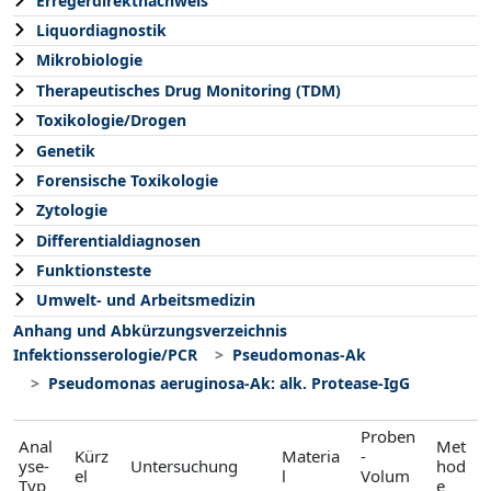
Erregerdirektnachweis
Liquordiagnostik
Mikrobiologie
Therapeutisches Drug Monitoring (TDM)
Toxikologie/Drogen
Genetik
Forensische Toxikologie
Zytologie
Differentialdiagnosen
Funktionsteste
Umwelt- und Arbeitsmedizin
Anhang und Abkürzungsverzeichnis
Infektionsserologie/PCR
Pseudomonas-Ak
Pseudomonas aeruginosa-Ak: alk. Protease-IgG
Proben
Anal
Met
Kürz
Materia
-
yse-
Untersuchung
hod
el
l
Volum
Typ
e