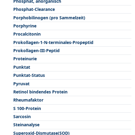
Phosphat, anorganisch
Phosphat-Clearance
Porphobilinogen (pro Sammelzeit)
Porphyrine
Procalcitonin
Prokollagen-1-N-terminales-Propeptid
Prokollagen-III-Peptid
Proteinurie
Punktat
Punktat-Status
Pyruvat
Retinol bindendes Protein
Rheumafaktor
S 100-Protein
Sarcosin
Steinanalyse
Superoxid-Dismutase(SOD)