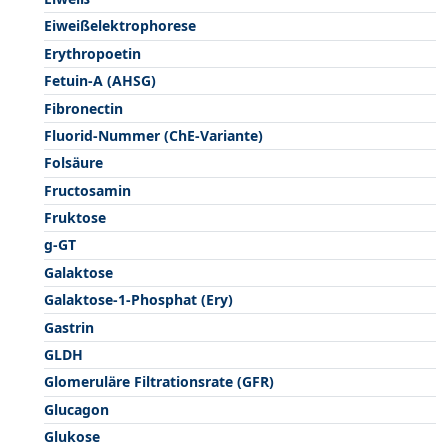
Eiweißelektrophorese
Erythropoetin
Fetuin-A (AHSG)
Fibronectin
Fluorid-Nummer (ChE-Variante)
Folsäure
Fructosamin
Fruktose
g-GT
Galaktose
Galaktose-1-Phosphat (Ery)
Gastrin
GLDH
Glomeruläre Filtrationsrate (GFR)
Glucagon
Glukose