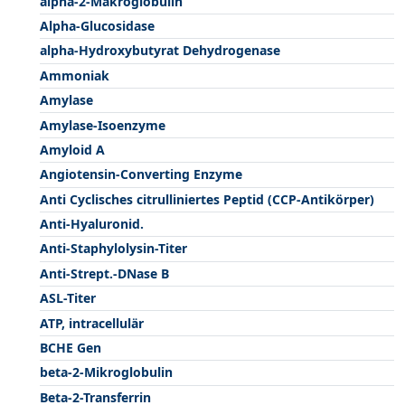
alpha-2-Makroglobulin
Alpha-Glucosidase
alpha-Hydroxybutyrat Dehydrogenase
Ammoniak
Amylase
Amylase-Isoenzyme
Amyloid A
Angiotensin-Converting Enzyme
Anti Cyclisches citrulliniertes Peptid (CCP-Antikörper)
Anti-Hyaluronid.
Anti-Staphylolysin-Titer
Anti-Strept.-DNase B
ASL-Titer
ATP, intracellulär
BCHE Gen
beta-2-Mikroglobulin
Beta-2-Transferrin