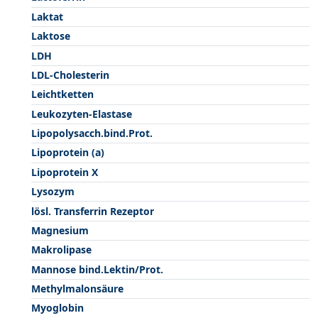
Laktat
Laktose
LDH
LDL-Cholesterin
Leichtketten
Leukozyten-Elastase
Lipopolysacch.bind.Prot.
Lipoprotein (a)
Lipoprotein X
Lysozym
lösl. Transferrin Rezeptor
Magnesium
Makrolipase
Mannose bind.Lektin/Prot.
Methylmalonsäure
Myoglobin