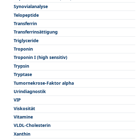
Synovialanalyse
Telopeptide
Transferrin
Transferrinsättigung
Triglyceride
Troponin
Troponin I (high sensitiv)
Trypsin
Tryptase
Tumornekrose-Faktor alpha
Urindiagnostik
VIP
Viskosität
Vitamine
VLDL-Cholesterin
Xanthin