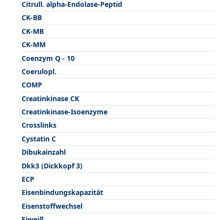
Citrull. alpha-Endolase-Peptid
CK-BB
CK-MB
CK-MM
Coenzym Q - 10
Coerulopl.
COMP
Creatinkinase CK
Creatinkinase-Isoenzyme
Crosslinks
Cystatin C
Dibukainzahl
Dkk3 (Dickkopf 3)
ECP
Eisenbindungskapazität
Eisenstoffwechsel
Eiweiß