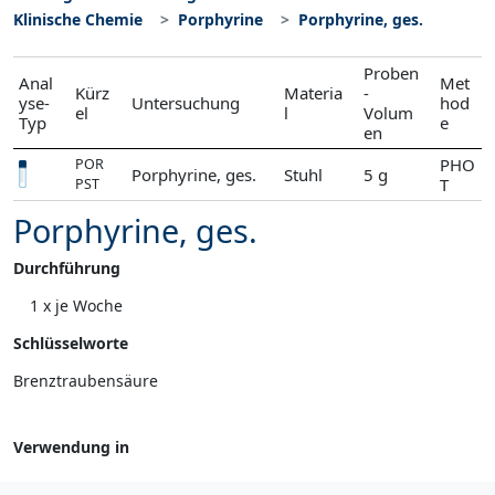
Klinische Chemie
Porphyrine
Porphyrine, ges.
Proben
Anal
Met
Kürz
Materia
-
yse-
Untersuchung
hod
el
l
Volum
Typ
e
en
PHO
POR
Porphyrine, ges.
Stuhl
5 g
T
PST
Porphyrine, ges.
Durchführung
1 x je Woche
Schlüsselworte
Brenztraubensäure
Verwendung in