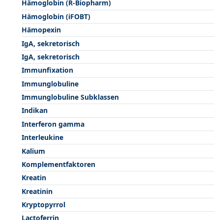
Hämoglobin (R-Biopharm)
Hämoglobin (iFOBT)
Hämopexin
IgA, sekretorisch
IgA, sekretorisch
Immunfixation
Immunglobuline
Immunglobuline Subklassen
Indikan
Interferon gamma
Interleukine
Kalium
Komplementfaktoren
Kreatin
Kreatinin
Kryptopyrrol
Lactoferrin