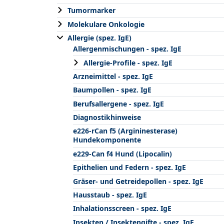
Tumormarker
Molekulare Onkologie
Allergie (spez. IgE)
Allergenmischungen - spez. IgE
Allergie-Profile - spez. IgE
Arzneimittel - spez. IgE
Baumpollen - spez. IgE
Berufsallergene - spez. IgE
Diagnostikhinweise
e226-rCan f5 (Argininesterase)
Hundekomponente
e229-Can f4 Hund (Lipocalin)
Epithelien und Federn - spez. IgE
Gräser- und Getreidepollen - spez. IgE
Hausstaub - spez. IgE
Inhalationsscreen - spez. IgE
Insekten / Insektengifte - spez. IgE