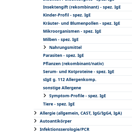
Insektengift (rekombinant) - spez. IgE
Kinder-Profil - spez. IgE
Kräuter- und Blumenpollen - spez. IgE
Mikroorganismen - spez. IgE
Milben - spez. IgE
Nahrungsmittel
Parasiten - spez. IgE
Pflanzen (rekombinant/nativ)
Serum- und Kotproteine - spez. IgE
sIgE g. 112 Allergenkomp.
sonstige Allergene
Symptom-Profile - spez. IgE
Tiere - spez. IgE
Allergie (allgemein, CAST, IgG/IgG4, IgA)
Autoantikörper
Infektionsserologie/PCR