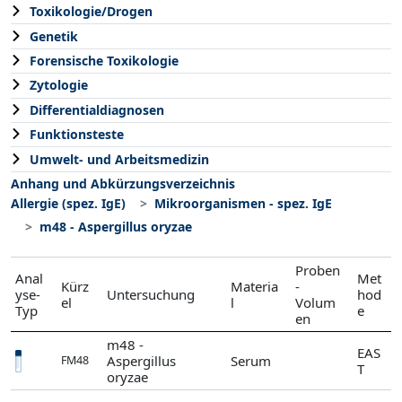
Toxikologie/Drogen
Genetik
Forensische Toxikologie
Zytologie
Differentialdiagnosen
Funktionsteste
Umwelt- und Arbeitsmedizin
Anhang und Abkürzungsverzeichnis
Allergie (spez. IgE)
Mikroorganismen - spez. IgE
m48 - Aspergillus oryzae
Proben
Anal
Met
Kürz
Materia
-
yse-
Untersuchung
hod
el
l
Volum
Typ
e
en
m48 -
EAS
Aspergillus
Serum
FM48
T
oryzae