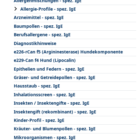
Allergenmischungen - spez. IgE
Allergie-Profile - spez. IgE
Arzneimittel - spez. IgE
Baumpollen - spez. IgE
Berufsallergene - spez. IgE
Diagnostikhinweise
e226-rCan f5 (Argininesterase) Hundekomponente
e229-Can f4 Hund (Lipocalin)
Epithelien und Federn - spez. IgE
Gräser- und Getreidepollen - spez. IgE
Hausstaub - spez. IgE
Inhalationsscreen - spez. IgE
Insekten / Insektengifte - spez. IgE
Insektengift (rekombinant) - spez. IgE
Kinder-Profil - spez. IgE
Kräuter- und Blumenpollen - spez. IgE
Mikroorganismen - spez. IgE