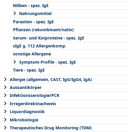
Milben - spez. IgE
Nahrungsmittel
Parasiten - spez. IgE
Pflanzen (rekombinant/nativ)
Serum- und Kotproteine - spez. IgE
sIgE g. 112 Allergenkomp.
sonstige Allergene
Symptom-Profile - spez. IgE
Tiere - spez. IgE
Allergie (allgemein, CAST, IgG/IgG4, IgA)
Autoantikörper
Infektionsserologie/PCR
Erregerdirektnachweis
Liquordiagnostik
Mikrobiologie
Therapeutisches Drug Monitoring (TDM)