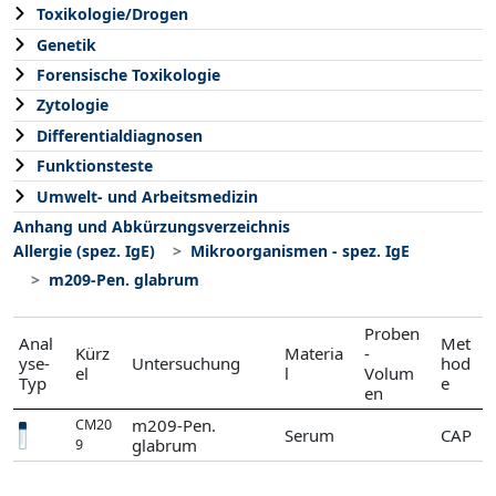
Toxikologie/Drogen
Genetik
Forensische Toxikologie
Zytologie
Differentialdiagnosen
Funktionsteste
Umwelt- und Arbeitsmedizin
Anhang und Abkürzungsverzeichnis
Allergie (spez. IgE)
Mikroorganismen - spez. IgE
m209-Pen. glabrum
Proben
Anal
Met
Kürz
Materia
-
yse-
Untersuchung
hod
el
l
Volum
Typ
e
en
m209-Pen.
CM20
Serum
CAP
glabrum
9