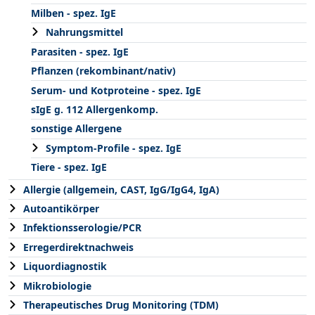
Milben - spez. IgE
Nahrungsmittel
Parasiten - spez. IgE
Pflanzen (rekombinant/nativ)
Serum- und Kotproteine - spez. IgE
sIgE g. 112 Allergenkomp.
sonstige Allergene
Symptom-Profile - spez. IgE
Tiere - spez. IgE
Allergie (allgemein, CAST, IgG/IgG4, IgA)
Autoantikörper
Infektionsserologie/PCR
Erregerdirektnachweis
Liquordiagnostik
Mikrobiologie
Therapeutisches Drug Monitoring (TDM)