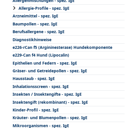
Allergenmischungen - spez. IgE
Allergie-Profile - spez. IgE
Arzneimittel - spez. IgE
Baumpollen - spez. IgE
Berufsallergene - spez. IgE
Diagnostikhinweise
e226-rCan f5 (Argininesterase) Hundekomponente
e229-Can f4 Hund (Lipocalin)
Epithelien und Federn - spez. IgE
Gräser- und Getreidepollen - spez. IgE
Hausstaub - spez. IgE
Inhalationsscreen - spez. IgE
Insekten / Insektengifte - spez. IgE
Insektengift (rekombinant) - spez. IgE
Kinder-Profil - spez. IgE
Kräuter- und Blumenpollen - spez. IgE
Mikroorganismen - spez. IgE