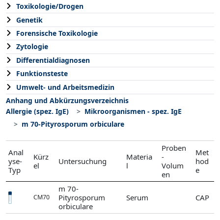
Toxikologie/Drogen
Genetik
Forensische Toxikologie
Zytologie
Differentialdiagnosen
Funktionsteste
Umwelt- und Arbeitsmedizin
Anhang und Abkürzungsverzeichnis
Allergie (spez. IgE)
Mikroorganismen - spez. IgE
m 70-Pityrosporum orbiculare
Proben
Anal
Met
Kürz
Materia
-
yse-
Untersuchung
hod
el
l
Volum
Typ
e
en
m 70-
Pityrosporum
Serum
CAP
CM70
orbiculare