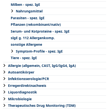
Milben - spez. IgE
Nahrungsmittel
Parasiten - spez. IgE
Pflanzen (rekombinant/nativ)
Serum- und Kotproteine - spez. IgE
sIgE g. 112 Allergenkomp.
sonstige Allergene
Symptom-Profile - spez. IgE
Tiere - spez. IgE
Allergie (allgemein, CAST, IgG/IgG4, IgA)
Autoantikörper
Infektionsserologie/PCR
Erregerdirektnachweis
Liquordiagnostik
Mikrobiologie
Therapeutisches Drug Monitoring (TDM)