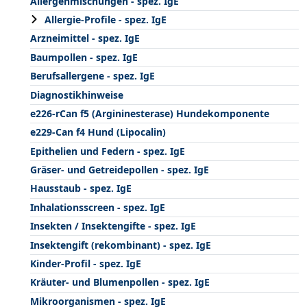
Allergenmischungen - spez. IgE
Allergie-Profile - spez. IgE
Arzneimittel - spez. IgE
Baumpollen - spez. IgE
Berufsallergene - spez. IgE
Diagnostikhinweise
e226-rCan f5 (Argininesterase) Hundekomponente
e229-Can f4 Hund (Lipocalin)
Epithelien und Federn - spez. IgE
Gräser- und Getreidepollen - spez. IgE
Hausstaub - spez. IgE
Inhalationsscreen - spez. IgE
Insekten / Insektengifte - spez. IgE
Insektengift (rekombinant) - spez. IgE
Kinder-Profil - spez. IgE
Kräuter- und Blumenpollen - spez. IgE
Mikroorganismen - spez. IgE