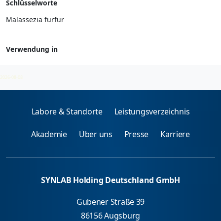
Schlüsselworte
Malassezia furfur
Verwendung in
Mikroorganismen - spez. IgE
2026-08-08
Labore & Standorte
Leistungsverzeichnis
Akademie
Über uns
Presse
Karriere
SYNLAB Holding Deutschland GmbH
Gubener Straße 39
86156 Augsburg