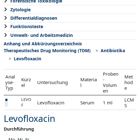
Forensische Toxikologie
Zytologie
Differentialdiagnosen
Funktionsteste
Umwelt- und Arbeitsmedizin
Anhang und Abkürzungsverzeichnis
Therapeutisches Drug Monitoring (TDM)
Antibiotika
Levofloxacin
Proben
Anal
Met
Kürz
Materia
-
yse-
Untersuchung
hod
el
l
Volum
Typ
e
en
LCM
LEVO
Levofloxacin
Serum
1 ml
S
F
Levofloxacin
Durchführung
Mo, Mi, Fr