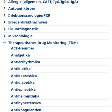
Allergie (allgemein, CAST, IgG/IgG4, IgA)
Autoantikörper
Infektionsserologie/PCR
Erregerdirektnachweis
Liquordiagnostik
Mikrobiologie
Therapeutisches Drug Monitoring (TDM)
ACE-Hemmer
Analgetika
Antiarrhythmika
Antibiotika
Antidepressiva
Antidiabetika
Antiepileptika
Antihelminthika
Antihypertensiva
Antikoagulantien