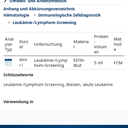
Umwelt- und Arbeitsmedizin
Anhang und Abkürzungsverzeichnis
Hämatologie
Immunologische Zelldiagnostik
Leukämie-/Lymphom-Screening
Proben
Anal
Met
Kürz
Materia
-
yse-
Untersuchung
hod
el
l
Volum
Typ
e
en
Leukämie-/Lymp
EDTA-
BNH
5 ml
FCM
hom-Screening
Blut
L1
Schlüsselworte
Leukämie-/Lymphom Screening, Blasten, akute Leukämie
Verwendung in
Immunologische Zelldiagnostik
2026-08-06