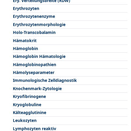
Ery. Verteilungsbreite (RDW)
Erythrozyten
Erythrozytenenzyme
Erythrozytenmorphologie
Holo-Transcobalamin
Hämatokrit
Hämoglobin
Hämoglobin Hämatologie
Hämoglobinopathien
Hämolyseparameter
Immunologische Zelldiagnostik
Knochenmark-Zytologie
Kryofibrinogene
Kryoglobuline
Kälteagglutinine
Leukozyten
Lymphozyten reaktiv