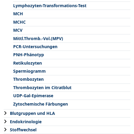
Lymphozyten-Transformations-Test
MCH
MCHC
MCV
Mittl.Thromb.-Vol.(MPV)
PCR-Untersuchungen
PNH-Phänotyp
Retikulozyten
Spermiogramm
Thrombozyten
Thrombozyten im Citratblut
UDP-Gal-Epimerase
Zytochemische Färbungen
Blutgruppen und HLA
Endokrinologie
Stoffwechsel