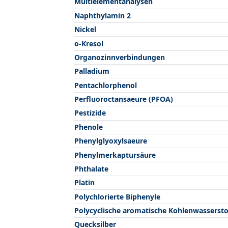
Multielementanalysen
Naphthylamin 2
Nickel
o-Kresol
Organozinnverbindungen
Palladium
Pentachlorphenol
Perfluoroctansaeure (PFOA)
Pestizide
Phenole
Phenylglyoxylsaeure
Phenylmerkaptursäure
Phthalate
Platin
Polychlorierte Biphenyle
Polycyclische aromatische Kohlenwassersto
Quecksilber