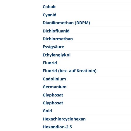
Cobalt
Cyanid
Dianilinmethan (DDPM)
Dichlofluanid
Dichlormethan
Essigsäure
Ethylenglykol
Fluorid
Fluorid (bez. auf Kreatinin)
Gadolinium
Germanium
Glyphosat
Glyphosat
Gold
Hexachlorcyclohexan
Hexandion-2.5