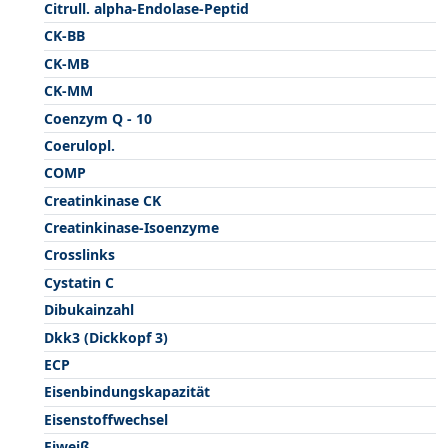
Citrull. alpha-Endolase-Peptid
CK-BB
CK-MB
CK-MM
Coenzym Q - 10
Coerulopl.
COMP
Creatinkinase CK
Creatinkinase-Isoenzyme
Crosslinks
Cystatin C
Dibukainzahl
Dkk3 (Dickkopf 3)
ECP
Eisenbindungskapazität
Eisenstoffwechsel
Eiweiß