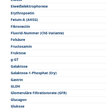
Eiweißelektrophorese
Erythropoetin
Fetuin-A (AHSG)
Fibronectin
Fluorid-Nummer (ChE-Variante)
Folsäure
Fructosamin
Fruktose
g-GT
Galaktose
Galaktose-1-Phosphat (Ery)
Gastrin
GLDH
Glomeruläre Filtrationsrate (GFR)
Glucagon
Glukose