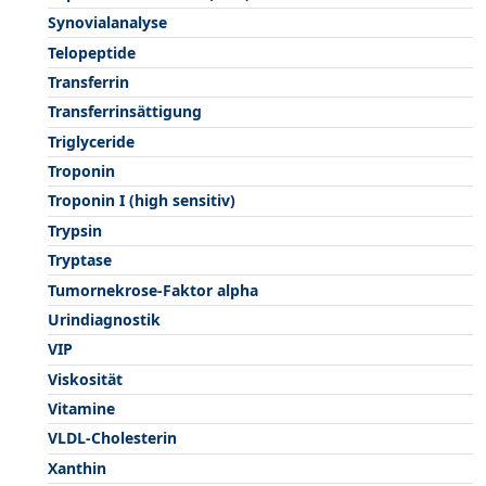
Synovialanalyse
Telopeptide
Transferrin
Transferrinsättigung
Triglyceride
Troponin
Troponin I (high sensitiv)
Trypsin
Tryptase
Tumornekrose-Faktor alpha
Urindiagnostik
VIP
Viskosität
Vitamine
VLDL-Cholesterin
Xanthin