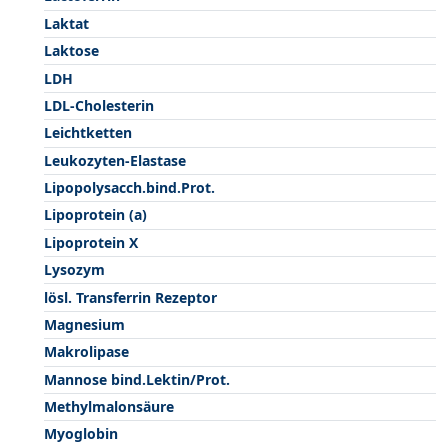
Laktat
Laktose
LDH
LDL-Cholesterin
Leichtketten
Leukozyten-Elastase
Lipopolysacch.bind.Prot.
Lipoprotein (a)
Lipoprotein X
Lysozym
lösl. Transferrin Rezeptor
Magnesium
Makrolipase
Mannose bind.Lektin/Prot.
Methylmalonsäure
Myoglobin