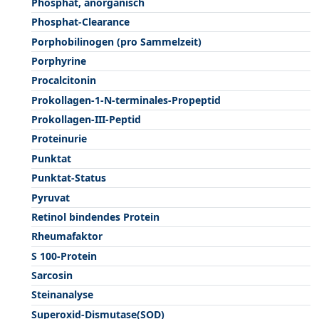
Phosphat, anorganisch
Phosphat-Clearance
Porphobilinogen (pro Sammelzeit)
Porphyrine
Procalcitonin
Prokollagen-1-N-terminales-Propeptid
Prokollagen-III-Peptid
Proteinurie
Punktat
Punktat-Status
Pyruvat
Retinol bindendes Protein
Rheumafaktor
S 100-Protein
Sarcosin
Steinanalyse
Superoxid-Dismutase(SOD)