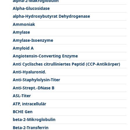
alpha-2-Makroglobulin
Alpha-Glucosidase
alpha-Hydroxybutyrat Dehydrogenase
Ammoniak
Amylase
Amylase-Isoenzyme
Amyloid A
Angiotensin-Converting Enzyme
Anti Cyclisches citrulliniertes Peptid (CCP-Antikörper)
Anti-Hyaluronid.
Anti-Staphylolysin-Titer
Anti-Strept.-DNase B
ASL-Titer
ATP, intracellulär
BCHE Gen
beta-2-Mikroglobulin
Beta-2-Transferrin