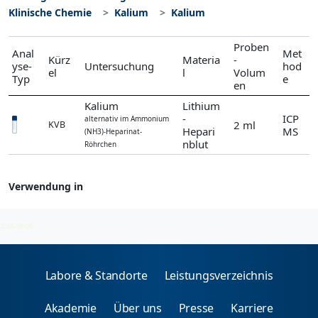
Klinische Chemie
Kalium
Kalium
Proben
Anal
Met
Kürz
Materia
-
yse-
Untersuchung
hod
el
l
Volum
Typ
e
en
Kalium
Lithium
-
ICP
alternativ im Ammonium
2 ml
KVB
Hepari
MS
(NH3)-Heparinat-
nblut
Röhrchen
Verwendung in
Kalium
2026-08-08
Labore & Standorte
Leistungsverzeichnis
Akademie
Über uns
Presse
Karriere