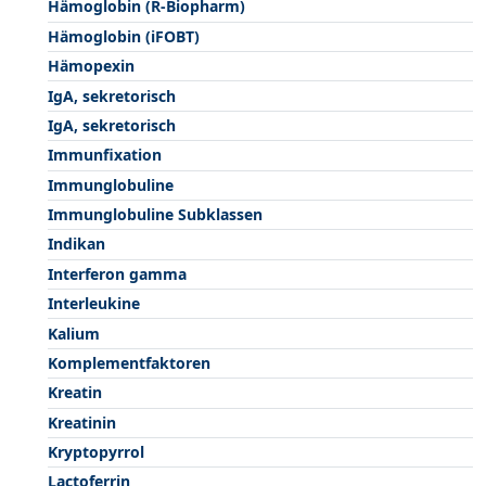
Hämoglobin (R-Biopharm)
Hämoglobin (iFOBT)
Hämopexin
IgA, sekretorisch
IgA, sekretorisch
Immunfixation
Immunglobuline
Immunglobuline Subklassen
Indikan
Interferon gamma
Interleukine
Kalium
Komplementfaktoren
Kreatin
Kreatinin
Kryptopyrrol
Lactoferrin