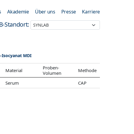
s
Akademie
Über uns
Presse
Karriere
B-Standort:
6-Isocyanat MDI
Proben-
Material
Methode
Volumen
Serum
CAP