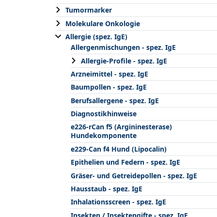
Tumormarker
Molekulare Onkologie
Allergie (spez. IgE)
Allergenmischungen - spez. IgE
Allergie-Profile - spez. IgE
Arzneimittel - spez. IgE
Baumpollen - spez. IgE
Berufsallergene - spez. IgE
Diagnostikhinweise
e226-rCan f5 (Argininesterase)
Hundekomponente
e229-Can f4 Hund (Lipocalin)
Epithelien und Federn - spez. IgE
Gräser- und Getreidepollen - spez. IgE
Hausstaub - spez. IgE
Inhalationsscreen - spez. IgE
Insekten / Insektengifte - spez. IgE