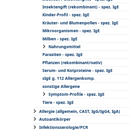
Insektengift (rekombinant) - spez. IgE
Kinder-Profil - spez. IgE
Kräuter- und Blumenpollen - spez. IgE
Mikroorganismen - spez. IgE
Milben - spez. IgE
Nahrungsmittel
Parasiten - spez. IgE
Pflanzen (rekombinant/nativ)
Serum- und Kotproteine - spez. IgE
sIgE g. 112 Allergenkomp.
sonstige Allergene
Symptom-Profile - spez. IgE
Tiere - spez. IgE
Allergie (allgemein, CAST, IgG/IgG4, IgA)
Autoantikörper
Infektionsserologie/PCR