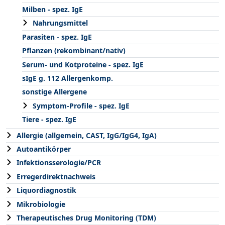
Milben - spez. IgE
Nahrungsmittel
Parasiten - spez. IgE
Pflanzen (rekombinant/nativ)
Serum- und Kotproteine - spez. IgE
sIgE g. 112 Allergenkomp.
sonstige Allergene
Symptom-Profile - spez. IgE
Tiere - spez. IgE
Allergie (allgemein, CAST, IgG/IgG4, IgA)
Autoantikörper
Infektionsserologie/PCR
Erregerdirektnachweis
Liquordiagnostik
Mikrobiologie
Therapeutisches Drug Monitoring (TDM)