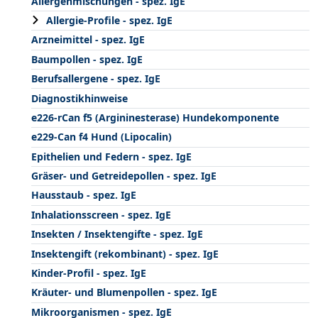
Allergenmischungen - spez. IgE
Allergie-Profile - spez. IgE
Arzneimittel - spez. IgE
Baumpollen - spez. IgE
Berufsallergene - spez. IgE
Diagnostikhinweise
e226-rCan f5 (Argininesterase) Hundekomponente
e229-Can f4 Hund (Lipocalin)
Epithelien und Federn - spez. IgE
Gräser- und Getreidepollen - spez. IgE
Hausstaub - spez. IgE
Inhalationsscreen - spez. IgE
Insekten / Insektengifte - spez. IgE
Insektengift (rekombinant) - spez. IgE
Kinder-Profil - spez. IgE
Kräuter- und Blumenpollen - spez. IgE
Mikroorganismen - spez. IgE