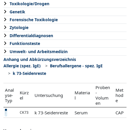
Toxikologie/Drogen
Genetik
Forensische Toxikologie
Zytologie
Differentialdiagnosen
Funktionsteste
Umwelt- und Arbeitsmedizin
Anhang und Abkürzungsverzeichnis
Allergie (spez. IgE)
Berufsallergene - spez. IgE
k 73-Seidenreste
Proben
Anal
Met
Kürz
Materia
-
yse-
Untersuchung
hod
el
l
Volum
Typ
e
en
k 73-Seidenreste
Serum
CAP
CK73