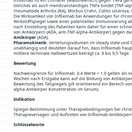
Infliximab ist ein chimärer (Maus/Mensch) gegen TNFa geri
lösliches als auch membranständiges TNFa bindet (TNF-alp
rheumatoide Arthritis (RA), Morbus Crohn, Colitis ulcerosa, 
Die Wirksamkeit von Infliximab bei Anwendungen für chro
Wirkstoffspiegel sowie einer potentiellen Immunisierung ab
nach Einstellung des Patienten kann daher für einen schn
von Antikörpern (ADA, anti-TNF-alpha-Antikörper) gegen d
Antikörper
(ADA).
Pharamokinetik
: Verteilungsvolumen im steady state und 
unabhängig und deuteten darauf hin, dass Infliximab haupt
mittlere terminale Halbwertszeit beträgt ca. 8 bis 9,5 Tage.
Bewertung
Nachweisgrenze für Infliximab: 0.4 Werte < 1.0 gelten als n
Wochen nach Erstgabe kann auf die Bildung von Antikörpe
Bewertung des Talspiegels gilt orientierend ein Bereich vo
alpha-Antikörper-Konzentration im Serum).
Indikation
Spiegel-Bestimmung unter Therapiebedingungen bei chroni
Therapieversagen und Auftreten von Infliximab-Antikörper
Schlüsselworte