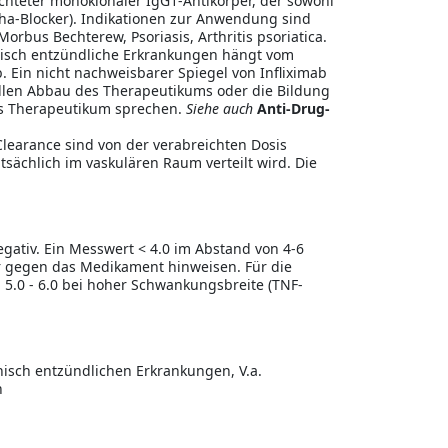
chteter monoklonaler IgG1-Antikörper, der sowohl
ha-Blocker). Indikationen zur Anwendung sind
Morbus Bechterew, Psoriasis, Arthritis psoriatica.
nisch entzündliche Erkrankungen hängt vom
. Ein nicht nachweisbarer Spiegel von Infliximab
ellen Abbau des Therapeutikums oder die Bildung
as Therapeutikum sprechen.
Siehe auch
Anti-Drug-
Clearance sind von der verabreichten Dosis
sächlich im vaskulären Raum verteilt wird. Die
egativ. Ein Messwert < 4.0 im Abstand von 4-6
r gegen das Medikament hinweisen. Für die
n 5.0 - 6.0 bei hoher Schwankungsbreite (TNF-
sch entzündlichen Erkrankungen, V.a.
n