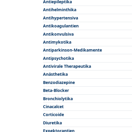
Antiepileptika
Antihelminthika
Antihypertensiva
Antikoagulantien
Antikonvulsiva
Antimykotika
Antiparkinson-Medikamente
Antipsychotika
Antivirale Therapeutika
Anästhetika
Benzodiazepine
Beta-Blocker
Bronchiolytika
Cinacalcet
Corticoide
Diuretika
Expektorantien