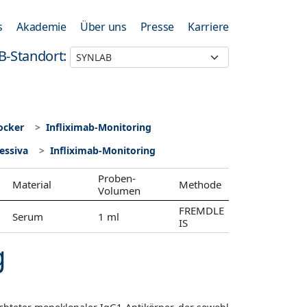
s
Akademie
Über uns
Presse
Karriere
B-Standort:
ocker
Infliximab-Monitoring
ssiva
Infliximab-Monitoring
Proben-
Material
Methode
Volumen
FREMDLE
Serum
1 ml
IS
g