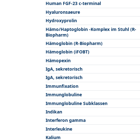
Human FGF-23 c-terminal
Hyaluronsaeure
Hydroxyprolin
Hämo/Haptoglobin -Komplex im Stuhl (R-
Biopharm)
Hämoglobin (R-Biopharm)
Hämoglobin (iFOBT)
Hämopexin
IgA, sekretorisch
IgA, sekretorisch
Immunfixation
Immunglobuline
Immunglobuline Subklassen
Indikan
Interferon gamma
Interleukine
Kalium