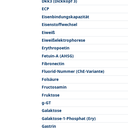
Dkk3 (Dickkopf 3)
ECP
Eisenbindungskapazität
Eisenstoffwechsel
Eiweiß
Eiweißelektrophorese
Erythropoetin
Fetuin-A (AHSG)
Fibronectin
Fluorid-Nummer (ChE-Variante)
Folsäure
Fructosamin
Fruktose
g-GT
Galaktose
Galaktose-1-Phosphat (Ery)
Gastrin