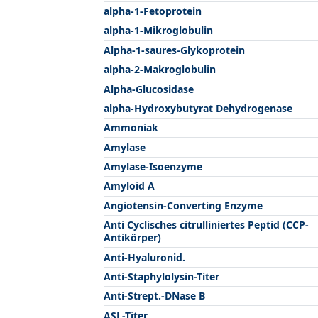
alpha-1-Fetoprotein
alpha-1-Mikroglobulin
Alpha-1-saures-Glykoprotein
alpha-2-Makroglobulin
Alpha-Glucosidase
alpha-Hydroxybutyrat Dehydrogenase
Ammoniak
Amylase
Amylase-Isoenzyme
Amyloid A
Angiotensin-Converting Enzyme
Anti Cyclisches citrulliniertes Peptid (CCP-
Antikörper)
Anti-Hyaluronid.
Anti-Staphylolysin-Titer
Anti-Strept.-DNase B
ASL-Titer