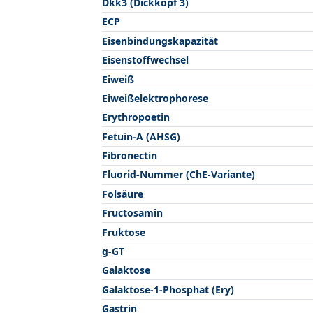
Dkk3 (Dickkopf 3)
ECP
Eisenbindungskapazität
Eisenstoffwechsel
Eiweiß
Eiweißelektrophorese
Erythropoetin
Fetuin-A (AHSG)
Fibronectin
Fluorid-Nummer (ChE-Variante)
Folsäure
Fructosamin
Fruktose
g-GT
Galaktose
Galaktose-1-Phosphat (Ery)
Gastrin