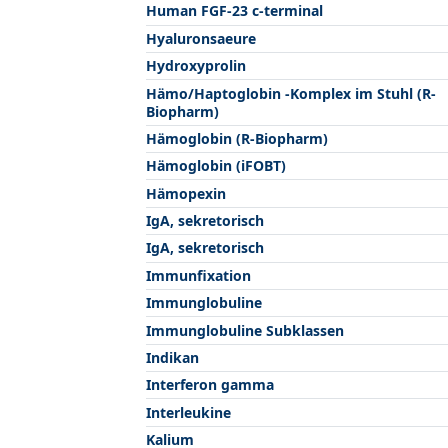
Human FGF-23 c-terminal
Hyaluronsaeure
Hydroxyprolin
Hämo/Haptoglobin -Komplex im Stuhl (R-
Biopharm)
Hämoglobin (R-Biopharm)
Hämoglobin (iFOBT)
Hämopexin
IgA, sekretorisch
IgA, sekretorisch
Immunfixation
Immunglobuline
Immunglobuline Subklassen
Indikan
Interferon gamma
Interleukine
Kalium