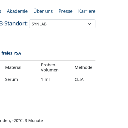
s
Akademie
Über uns
Presse
Karriere
B-Standort:
freies PSA
Proben-
Material
Methode
Volumen
Serum
1 ml
CLIA
unden, -20°C: 3 Monate