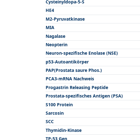
Cysteinyldopa-5-S
HE4
M2-Pyruvatkinase
MIA
Nagalase
Neopterin
Neuron-spezifische Enolase (NSE)
p53-Autoantikörper
PAP(Prostata saure Phos.)
PCA3-mRNA Nachweis
Progastrin Releasing Peptide
Prostata-spezifisches Antigen (PSA)
S100 Protein
Sarcosin
SCC
Thymidin-Kinase
TP-53 Gen