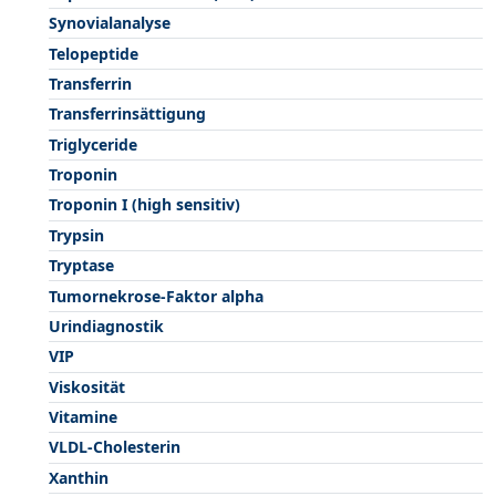
Synovialanalyse
Telopeptide
Transferrin
Transferrinsättigung
Triglyceride
Troponin
Troponin I (high sensitiv)
Trypsin
Tryptase
Tumornekrose-Faktor alpha
Urindiagnostik
VIP
Viskosität
Vitamine
VLDL-Cholesterin
Xanthin