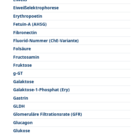
Eiweißelektrophorese
Erythropoetin
Fetuin-A (AHSG)
Fibronectin
Fluorid-Nummer (ChE-Variante)
Folsäure
Fructosamin
Fruktose
g-GT
Galaktose
Galaktose-1-Phosphat (Ery)
Gastrin
GLDH
Glomeruläre Filtrationsrate (GFR)
Glucagon
Glukose