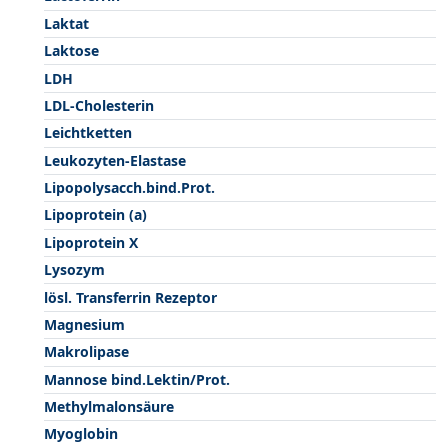
Laktat
Laktose
LDH
LDL-Cholesterin
Leichtketten
Leukozyten-Elastase
Lipopolysacch.bind.Prot.
Lipoprotein (a)
Lipoprotein X
Lysozym
lösl. Transferrin Rezeptor
Magnesium
Makrolipase
Mannose bind.Lektin/Prot.
Methylmalonsäure
Myoglobin