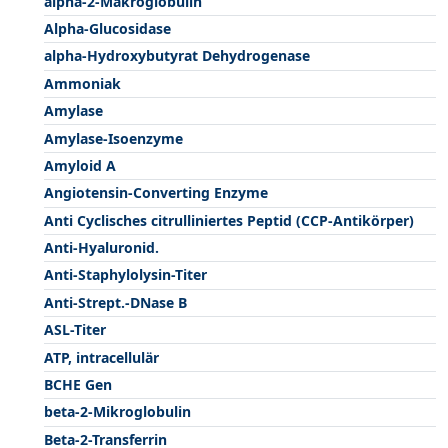
alpha-2-Makroglobulin
Alpha-Glucosidase
alpha-Hydroxybutyrat Dehydrogenase
Ammoniak
Amylase
Amylase-Isoenzyme
Amyloid A
Angiotensin-Converting Enzyme
Anti Cyclisches citrulliniertes Peptid (CCP-Antikörper)
Anti-Hyaluronid.
Anti-Staphylolysin-Titer
Anti-Strept.-DNase B
ASL-Titer
ATP, intracellulär
BCHE Gen
beta-2-Mikroglobulin
Beta-2-Transferrin