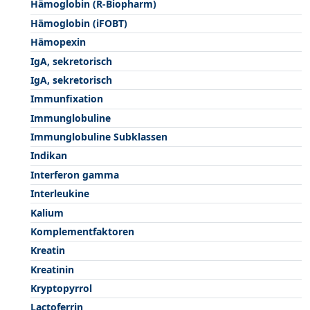
Hämoglobin (R-Biopharm)
Hämoglobin (iFOBT)
Hämopexin
IgA, sekretorisch
IgA, sekretorisch
Immunfixation
Immunglobuline
Immunglobuline Subklassen
Indikan
Interferon gamma
Interleukine
Kalium
Komplementfaktoren
Kreatin
Kreatinin
Kryptopyrrol
Lactoferrin