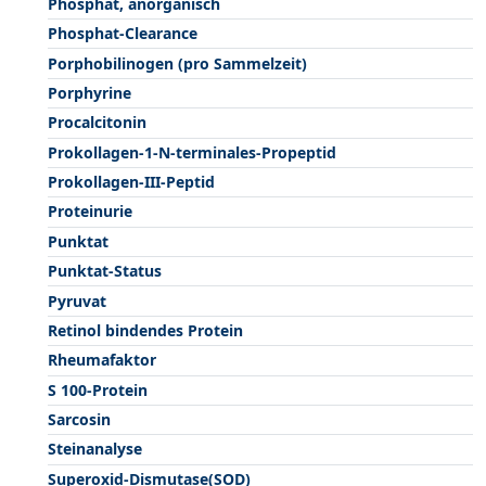
Phosphat, anorganisch
Phosphat-Clearance
Porphobilinogen (pro Sammelzeit)
Porphyrine
Procalcitonin
Prokollagen-1-N-terminales-Propeptid
Prokollagen-III-Peptid
Proteinurie
Punktat
Punktat-Status
Pyruvat
Retinol bindendes Protein
Rheumafaktor
S 100-Protein
Sarcosin
Steinanalyse
Superoxid-Dismutase(SOD)