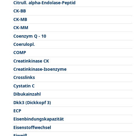
Citrull. alpha-Endolase-Peptid
CK-BB
CK-MB
CK-MM
Coenzym Q - 10
Coerulopl.
COMP
Creatinkinase CK
Creatinkinase-Isoenzyme
Crosslinks
Cystatin C
Dibukainzahl
Dkk3 (Dickkopf 3)
ECP
Eisenbindungskapazität
Eisenstoffwechsel
Eiweiß