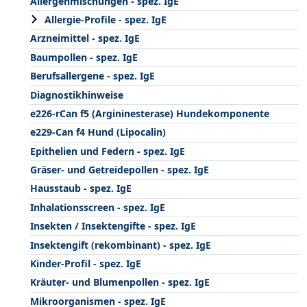
Allergenmischungen - spez. IgE
Allergie-Profile - spez. IgE
Arzneimittel - spez. IgE
Baumpollen - spez. IgE
Berufsallergene - spez. IgE
Diagnostikhinweise
e226-rCan f5 (Argininesterase) Hundekomponente
e229-Can f4 Hund (Lipocalin)
Epithelien und Federn - spez. IgE
Gräser- und Getreidepollen - spez. IgE
Hausstaub - spez. IgE
Inhalationsscreen - spez. IgE
Insekten / Insektengifte - spez. IgE
Insektengift (rekombinant) - spez. IgE
Kinder-Profil - spez. IgE
Kräuter- und Blumenpollen - spez. IgE
Mikroorganismen - spez. IgE