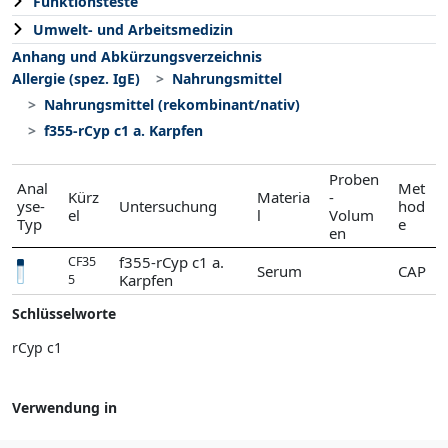
Funktionsteste
Umwelt- und Arbeitsmedizin
Anhang und Abkürzungsverzeichnis
Allergie (spez. IgE)
Nahrungsmittel
Nahrungsmittel (rekombinant/nativ)
f355-rCyp c1 a. Karpfen
Proben
Anal
Met
Kürz
Materia
-
yse-
Untersuchung
hod
el
l
Volum
Typ
e
en
f355-rCyp c1 a.
CF35
Serum
CAP
Karpfen
5
Schlüsselworte
rCyp c1
Verwendung in