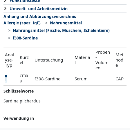
Funktionsteste
Umwelt- und Arbeitsmedizin
Anhang und Abkürzungsverzeichnis
Allergie (spez. IgE)
Nahrungsmittel
Nahrungsmittel (Fische, Muscheln, Schalentiere)
f308-Sardine
Proben
Anal
Met
Kürz
Materia
-
yse-
Untersuchung
hod
el
l
Volum
Typ
e
en
CF30
f308-Sardine
Serum
CAP
8
Schlüsselworte
Sardina pilchardus
Verwendung in