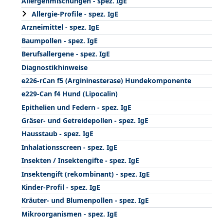
Allergenmischungen - spez. IgE
Allergie-Profile - spez. IgE
Arzneimittel - spez. IgE
Baumpollen - spez. IgE
Berufsallergene - spez. IgE
Diagnostikhinweise
e226-rCan f5 (Argininesterase) Hundekomponente
e229-Can f4 Hund (Lipocalin)
Epithelien und Federn - spez. IgE
Gräser- und Getreidepollen - spez. IgE
Hausstaub - spez. IgE
Inhalationsscreen - spez. IgE
Insekten / Insektengifte - spez. IgE
Insektengift (rekombinant) - spez. IgE
Kinder-Profil - spez. IgE
Kräuter- und Blumenpollen - spez. IgE
Mikroorganismen - spez. IgE